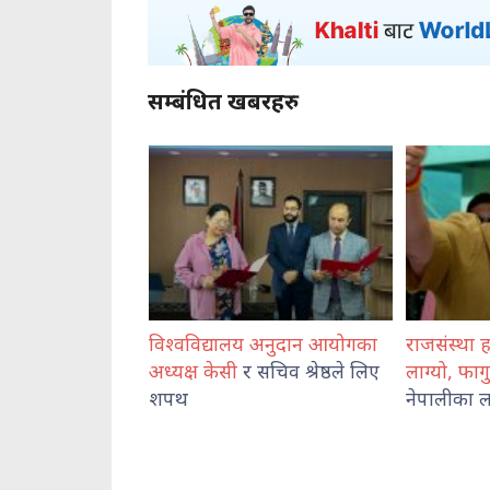
सम्बंधित खबरहरु
विश्वविद्यालय अनुदान आयोगका
राजसंस्था हटेदेखि नेपाललाई द
अध्यक्ष केसी
र सचिव श्रेष्ठले लिए
लाग्यो, फागुन २१ को
चुनाव
शपथ
नेपालीका लागि पासो : दुर्गा प्रस