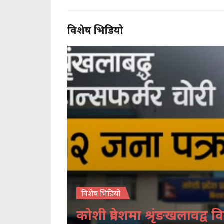
विशेष भिडियो
विशेष भिडियो
कोशी प्रदेशमा श्रृंङखलावद्व वि