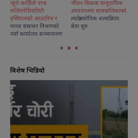
्यूरो कार्डियो एण्ड
जीवन विकास सामुदायिक
कोशीका उत
ल्टिस्पेसियलिटी
अस्पतालमा बालबालिकाको
नगदसहित
स्पिटलको आउटरिच र
ल्याप्रोस्कोपिक शल्यक्रिया
ानव संसाधन विभागको
सेवा सुरु
याँ कार्यालय सञ्चालनमा
विशेष भिडियो