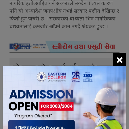
नागरिक हतोत्साहित गर्न सरकारले सक्दैन । त्यस कारण
पनि यो अध्यादेश जनपक्षीय नभई सरकार पक्षीय देखिन्छ र
फिर्ता हुन जरुरी छ । सरकारका बाध्यता भित्र नागरिकका
बाध्यतालाई कमजोर आँक्ने काम नगर्दै श्रेयकर हुन्छ ।
×
यो खबर पढेर तपाईलाई कस्तो महसुस
भयो ?
0
0
0
0
0
0