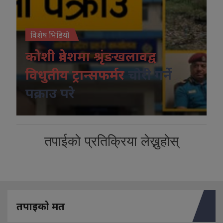
विशेष भिडियो
कोशी प्रदेशमा श्रृंङखलावद्व
विधुतीय ट्रान्सफर्मर
चोरी गर्ने
पक्राउ परे
तपाईको प्रतिक्रिया लेख्नुहोस्
तपाइको मत