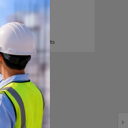
निक्कै आशावादी छौ
खोइ, खासै आशा छैन
ज सुकै होस्
View Results