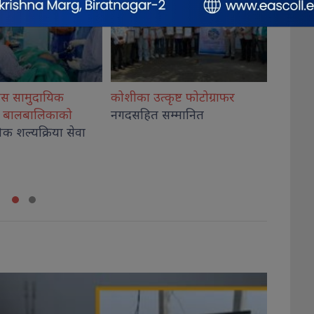
ृष्ट फोटोग्राफर
राष्ट्रिय भेलालाई शेरबहादुर
देउवाले
गिरी विर
म्मानित
सम्बोधन गर्ने
अदालतब
थप, कार
कब्जा