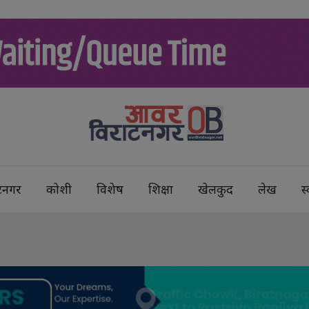
टनगर
कोशी
विशेष
शिक्षा
खेलकुद
लेख
स्