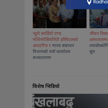
एण्ड
जीवन विकास सामुदायिक
कोशीका उत्क
िटी हस्पिटलको
अस्पतालमा बालबालिकाको
नगदसहित स
नव संसाधन
ल्याप्रोस्कोपिक शल्यक्रिया सेवा
कार्यालय
सुरु
विशेष भिडियो