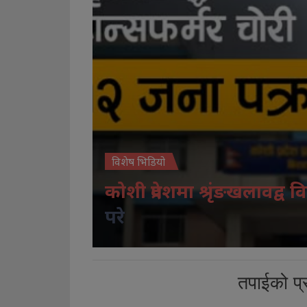
विशेष भिडियो
कोशी प्रदेशमा श्रृंङखलावद्व वि
परे
तपाईको प्र