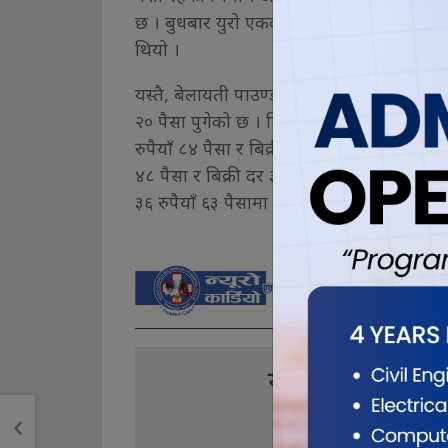
छ । बुधबार युरो एकको खरिद दर १४१ रुपैयाँ ९८
थियो ।
यस्तै, बेलायती पाउण्ड एकको खरिद दर खरिद दर 
२० पैसा पुगेको छ । हिजोको तुलनाम आज युर
रुपैयाँ ८४ पैसा र बिक्री दर १६५ रुपैयाँ ६८ पै
४८ पैसा र बिक्री दर ३६ रुपैयाँ ६४ पैसा रहेका
३६ रुपैयाँ ६३ पैसामा कारोबार भैरहेको राष्ट्र ब
यो खबर पढेर तपा