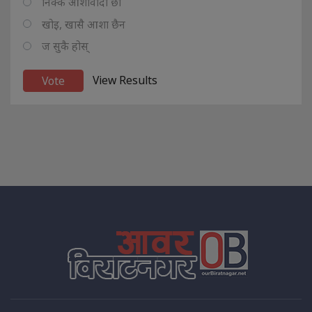
निक्कै आशावादी छौ
खोइ, खासै आशा छैन
ज सुकै होस्
View Results