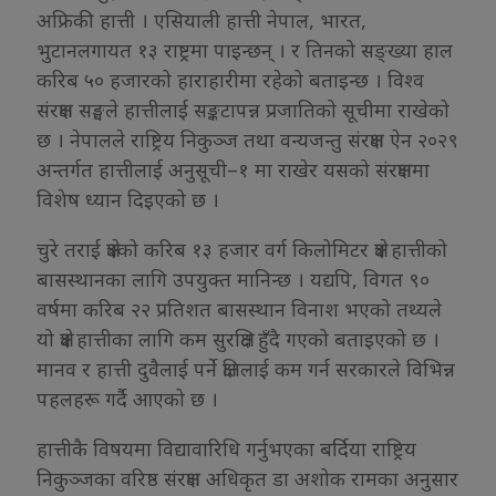
अफ्रिकी हात्ती । एसियाली हात्ती नेपाल, भारत,
भुटानलगायत १३ राष्ट्रमा पाइन्छन् । र तिनको सङ्ख्या हाल
करिब ५० हजारको हाराहारीमा रहेको बताइन्छ । विश्व
संरक्षण सङ्घले हात्तीलाई सङ्कटापन्न प्रजातिको सूचीमा राखेको
छ । नेपालले राष्ट्रिय निकुञ्ज तथा वन्यजन्तु संरक्षण ऐन २०२९
अन्तर्गत हात्तीलाई अनुसूची–१ मा राखेर यसको संरक्षणमा
विशेष ध्यान दिइएको छ ।
चुरे तराई क्षेत्रको करिब १३ हजार वर्ग किलोमिटर क्षेत्र हात्तीको
बासस्थानका लागि उपयुक्त मानिन्छ । यद्यपि, विगत ९०
वर्षमा करिब २२ प्रतिशत बासस्थान विनाश भएको तथ्यले
यो क्षेत्र हात्तीका लागि कम सुरक्षित हुँदै गएको बताइएको छ ।
मानव र हात्ती दुवैलाई पर्ने क्षतिलाई कम गर्न सरकारले विभिन्न
पहलहरू गर्दै आएको छ ।
हात्तीकै विषयमा विद्यावारिधि गर्नुभएका बर्दिया राष्ट्रिय
निकुञ्जका वरिष्ठ संरक्षण अधिकृत डा अशोक रामका अनुसार