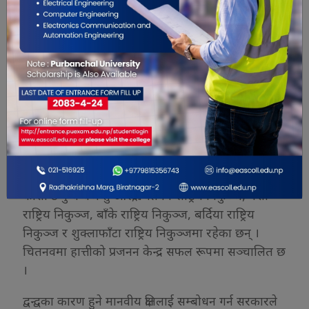
गणनाअनुसार नेपालमा जङ्गली रैथाने करिब दुई सय २७,
(हाल झापामा पश्चिम बङ्गालबाट आई स्थायी रूपमा बस्न
थालेका ५० थप) हात्ती रहेका छन् । यस्तै भारतबाट
सिजनमा झापा र आसपास क्षेत्रमा एक सय, बर्दियामा ५०,
कैलाली र कञ्चनपुरमा ७० को हाराहारीमा जङ्गली हात्ती
आउने र केही समय बसेर जाने गरेको उहाँले बताउनुभयो ।
यसबाहेक नेपालमा घरपालुवा एक सय ७० (सरकारी एक
सय १० र निजी ६०) को सङ्ख्यामा हात्ती छन् । हात्तीको
गर्भावस्था २२ देखि २४ महिनाको हुन्छ । घरपालुवा हात्ती
कोसी टप्पु वन्यजन्तु आरक्ष, चितवन राष्ट्रिय निकुञ्ज, पर्सा
राष्ट्रिय निकुञ्ज, बाँके राष्ट्रिय निकुञ्ज, बर्दिया राष्ट्रिय
निकुञ्ज र शुक्लाफाँटा राष्ट्रिय निकुञ्जमा रहेका छन् ।
चितनवमा हात्तीको प्रजनन केन्द्र सफल रूपमा सञ्चालित छ
।
द्वन्द्वका कारण हुने मानवीय क्षतिलाई सम्बोधन गर्न सरकारले