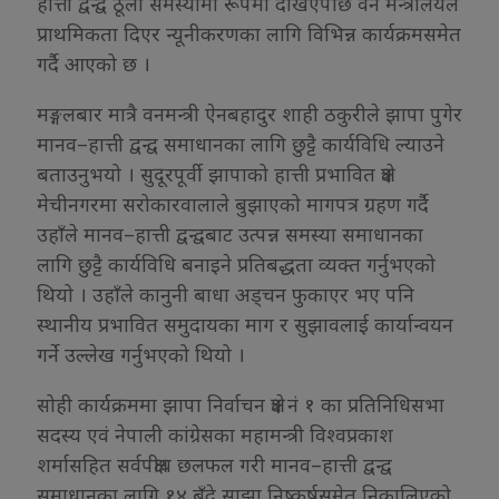
हात्ती द्वन्द्व ठूलो समस्यामा रूपमा देखिएपछि वन मन्त्रालयले
प्राथमिकता दिएर न्यूनीकरणका लागि विभिन्न कार्यक्रमसमेत
गर्दै आएको छ ।
मङ्गलबार मात्रै वनमन्त्री ऐनबहादुर शाही ठकुरीले झापा पुगेर
मानव–हात्ती द्वन्द्व समाधानका लागि छुट्टै कार्यविधि ल्याउने
बताउनुभयो । सुदूरपूर्वी झापाको हात्ती प्रभावित क्षेत्र
मेचीनगरमा सरोकारवालाले बुझाएको मागपत्र ग्रहण गर्दै
उहाँले मानव–हात्ती द्वन्द्वबाट उत्पन्न समस्या समाधानका
लागि छुट्टै कार्यविधि बनाइने प्रतिबद्धता व्यक्त गर्नुभएको
थियो । उहाँले कानुनी बाधा अड्चन फुकाएर भए पनि
स्थानीय प्रभावित समुदायका माग र सुझावलाई कार्यान्वयन
गर्ने उल्लेख गर्नुभएको थियो ।
सोही कार्यक्रममा झापा निर्वाचन क्षेत्र नं १ का प्रतिनिधिसभा
सदस्य एवं नेपाली कांग्रेसका महामन्त्री विश्वप्रकाश
शर्मासहित सर्वपक्षीय छलफल गरी मानव–हात्ती द्वन्द्व
समाधानका लागि १४ बुँदे साझा निष्कर्षसमेत निकालिएको