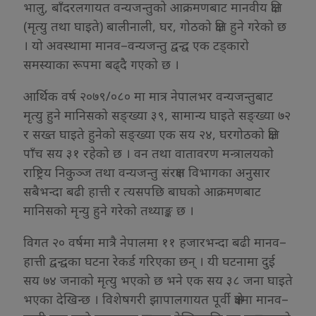
भालु, बाँदरलगायत वन्यजन्तुको आक्रमणबाट मानवीय क्षति
(मृत्यु तथा घाइते) बालीनाली, घर, गोठको क्षति हुने गरेको छ
। यो अवस्थामा मानव–वन्यजन्तु द्वन्द्व एक टड्कारो
समस्याका रूपमा बढ्दै गएको छ ।
आर्थिक वर्ष २०७९/०८० मा मात्र नेपालभर वन्यजन्तुबाट
मृत्यु हुने मानिसको सङ्ख्या ३९, सामान्य घाइते सङ्ख्या ७२
र सख्त घाइते हुनेको सङ्ख्या एक सय २४, घरगोठको क्षति
पाँच सय ३१ रहेको छ । वन तथा वातावरण मन्त्रालयको
राष्ट्रिय निकुञ्ज तथा वन्यजन्तु संरक्षण विभागका अनुसार
सबैभन्दा बढी हात्ती र त्यसपछि बाघको आक्रमणबाट
मानिसको मृन्यु हुने गरेको तथ्याङ्क छ ।
विगत २० वर्षमा मात्रै नेपालमा ११ हजारभन्दा बढी मानव–
हात्ती द्वन्द्वका घटना रेकर्ड गरिएका छन् । यी घटनामा दुई
सय ७४ जनाको मृत्यु भएको छ भने एक सय ३८ जना घाइते
भएका देखिन्छ । विशेषगरी झापालगायत पूर्वी क्षेत्रमा मानव–