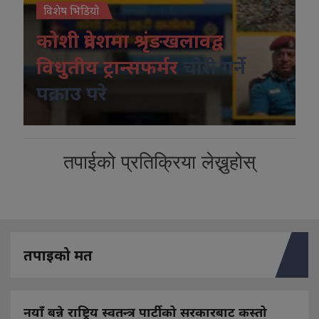
विशेष भिडियो
कोशी प्रदेशमा श्रृंङखलावद्व
विधुतीय ट्रान्सफर्मर
चोरी गर्ने
पक्राउ परे
तपाईको प्रतिक्रिया लेख्नुहोस्
तपाइको मत
नयाँ बन्ने राष्ट्रिय स्वतन्त्र पार्टीको सरकारबाट कस्तो