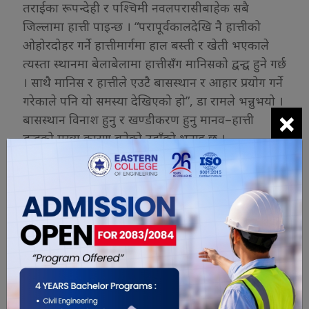
तराईका रूपन्देही र पश्चिमी नवलपरासीबाहेक सबै
जिल्लामा हात्ती पाइन्छ । “परापूर्वकालदेखि नै हात्तीको
ओहोरदोहर गर्ने हात्तीमार्गमा हाल बस्ती र खेती भएकाले
त्यस्ता स्थानमा बेलाबेलामा हात्तीसँग मानिसको द्वन्द्व हुने गर्छ
। साथै मानिस र हात्तीले एउटै बासस्थान र आहार प्रयोग गर्ने
गरेकाले पनि यो समस्या देखिएको हो”, डा रामले भन्नुभयो ।
×
बासस्थान विनाश हुनु र खण्डीकरण हुनु मानव–हात्ती
द्वन्द्वको मुख्य कारण बनेको उहाँको भनाइ छ ।
बढ्दो मानव–हात्ती द्वन्द्व र कतिपय स्थानमा मानव बस्ती
सुरक्षाका लागि भनेर राखिएका तारबाट करेन्ट लागेर हात्ती मर्ने
गरेका छन् । त्यस्तै बासस्थानको क्षयीकरण र अतिक्रमण,
हात्तीमार्गमा मानवबस्ती विस्तार, पूर्वाधार विकास निर्माणका
कारण चोरी सिकारी मुख्य चुनौती देखिएका छन् ।
जङ्गली हात्ती पाँच सय, निजी हात्ती एक सय ७०
वरिष्ठ संरक्षण अधिकृत डा रामका अनुसार सन् २०२० को