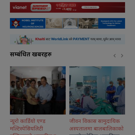
सम्बंधित खबरहरु
जीवन विकास सामुदायिक
कोशीका उत्कृष्ट फोटोग्राफर
राष
अस्पतालमा बालबालिकाको
नगदसहित सम्मानित
देउ