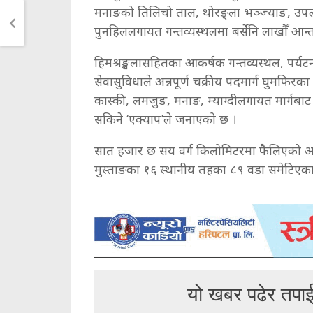
मनाङको तिलिचो ताल, थोरङ्ला भञ्ज्याङ, उपल्लो मु
पुनहिललगायत गन्तव्यस्थलमा बर्सेनि लाखौँ आन्
हिमश्रङ्खलासहितका आकर्षक गन्तव्यस्थल, पर्यटनम
सेवासुविधाले अन्नपूर्ण चक्रीय पदमार्ग घुमफिरका
कास्की, लमजुङ, मनाङ, म्याग्दीलगायत मार्गबाट अन्
सकिने ‘एक्याप’ले जनाएको छ ।
सात हजार छ सय वर्ग किलोमिटरमा फैलिएको अन्नपूर
मुस्ताङका १६ स्थानीय तहका ८९ वडा समेटिएका
यो खबर पढेर तपा