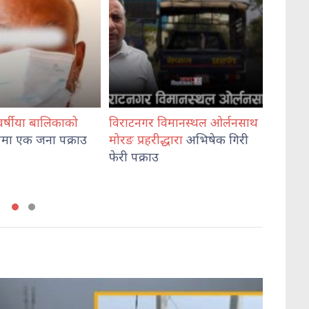
विमानस्थल ओर्लनसाथ
विश्वविद्यालय अनुदान आयोगका
प्रतिन
्धारा
अभिषेक गिरी
अध्यक्ष केसी
र सचिव श्रेष्ठले लिए
चार
विध
शपथ