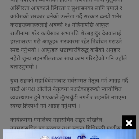
अस्थिरता आएकाले स्थिरता र सुशासनका लागि एमाले र
कांग्रेसको सरकार बनेको उल्लेख गर्दै सरकार ढल्यो भनेर
कराइरहेकाहरुलाई अबको १४ महिनापछि आफूले
राजीनामा गरेर कांग्रेसका सभापति शेरबहादुर देउवालाई
हस्तान्तरण गरी आफूहरु सरकारमा रहेर निर्वाचन गराउने
स्पष्ट गर्नुभयो । आफूहरु भ्रष्टाचारविरुद्ध कसैको अनुहार
नहेरी शून्य सहनशीलताका साथ काम गरिरहेको पनि उहाँले
बताउनुभयो ।
युवा सङ्घको महाधिवेशनबाट सर्वसम्मत नेतृत्व गर्न आग्रह गर्दै
पार्टी अध्यक्ष ओलीले नेतृत्वमा नअटेकाहरूको न्यायोचित
व्यवस्थापन हुने भएकाले लुँछाचुँडी नगर्न र सहमति नभएमा
स्वच्छ प्रतिस्पर्धा गर्न आग्रह गर्नुभयो ।
×
कार्यक्रममा एमालेका महासचिव शङ्कर पोखरेल,
उपमहासचिव एवं सञ्चार तथा सूचना प्रविधिमन्त्री पृथ्वीसुब्बा
गुरुङ, सचिव पद्मा अर्याल, जनङ्गठन संयन्त्रका संयोजक