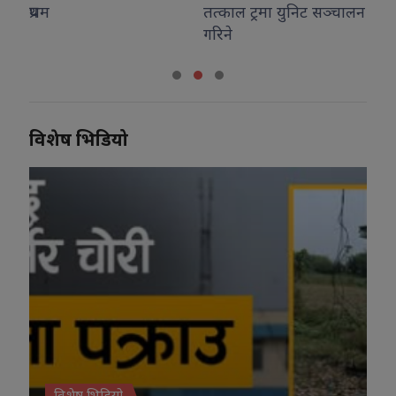
तत्काल ट्रमा युनिट सञ्चालन
सोच हो : सांसद यादव
गरिने
विशेष भिडियो
विशेष भिडियो