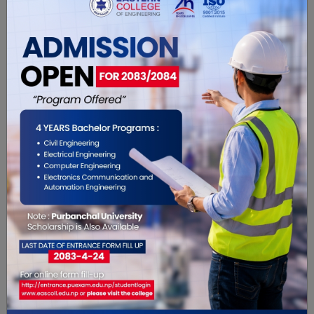
भानुभक्त ढकाल, नेताहरु महेश बस्नेत, राजीव पहारी,
निरुदेवी पाल, किरण पौडेललगायत उपस्थित हुनुहुन्थ्यो ।
यो खबर पढेर तपाईलाई कस्तो महसुस
भयो ?
0
0
0
0
0
0