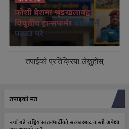
कोशी प्रदेशमा श्रृंङखलावद्व
विधुतीय ट्रान्सफर्मर
चोरी गर्ने
पक्राउ परे
तपाईको प्रतिक्रिया लेख्नुहोस्
तपाइको मत
नयाँ बन्ने राष्ट्रिय स्वतन्त्र पार्टीको सरकारबाट कस्तो अपेक्षा
राख्नुभएको छ ?