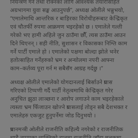
नियन्त्रण गर्न तथा रोक्नका लागि आवश्यक तयारीसहित
अग्रभागमा युवा सङ्घ आउनुपर्छ”, अध्यक्ष ओलीले भन्नुभयो,
“एमालेमाथि आन्तरिक र बाहिरका विरोधीहरूबाट केन्द्रिकृत
एवं चौतर्फी रुपमा आक्रमण भइरहेको छ । एमालेले गल्ती
गरेको भए हामी अहिले जुन ठाउँमा छौैँ, त्यस ठाउँमा आउन
दिने थिएनन् । सही नीति, सुशासन र विकासका निम्ति काम
गर्ने पार्टी एमाले हो । एमालेको पक्षमा बोल्दा झोले भनेर
हतोत्साहित गर्नेहरुको भ्रम र अन्योलमा नपरी आफ्ना
काम–कर्तव्य पूरा गर्न म सबैसँग आग्रह गर्दछु ।”
अध्यक्ष ओलीले एमालेको योगदानलाई बिर्साउने प्रयास
गरिएको टिप्पणी गर्दै पार्टी नेतृत्वमाथि केन्द्रिकृत गरेर
अनुचित झुठा लाञ्छना र आरोप लगाउने काम भइरहेकाले
त्यस्ता भ्रम फिँजाउन खोज्ने प्रयासलाई तोड्न सबै देशभक्त र
एमालेहरु एकजुट हुनुपर्नेमा जोड दिनुभयो ।
प्रधानमन्त्री ओलीले राजनीति कहिल्यै नगरेको र राजनीतिक
थाहै नपाएका व्यक्तिको हातमा राजनीति जाँदा मुलुकमा