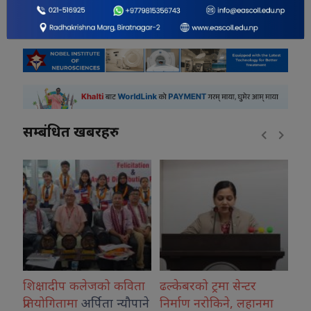
सम्बंधित खबरहरु
लेजको कविता
ढल्केबरको ट्रमा सेन्टर
हटाउनुपर्ने कालो चस्म
र्पिता न्यौपाने
निर्माण नरोकिने, लहानमा
होइन, मनमा बसेको
क