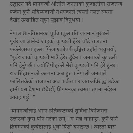
उद्घाटन गर्दै प्रधानमन्त्री ओलीले जनताको कुण्डलीमा राजतन्त्र
फर्कने कुनै भविष्यवाणी नभएकाले त्यस्तो गलत सपना
देखेर उत्साहित नहुन सुझाव दिनुभयो ।
नेपाल प्रज्ञा–प्रतिष्ठानका पूर्वउपकुलपति जगमान गुरुङले
पूर्वराजा ज्ञानेन्द्र शाहको कुण्डली हेरेर चाँडै राजतन्त्र
फर्कनेजस्ता हल्ला फिँजाएकोतर्फ इङ्गित उहाँले भन्नुभयो,
“पूर्वराजाको कुण्डली मात्रै हेरेर हुँदैन । जनताको कुण्डली
पनि हेर्नुपर्छ । ज्योतिषीहरुले मेरो कुण्डली पनि हेरे हुन्छ ।
राजसिंहासनको कल्पना अब हुन्न । नेपाली जनताले
फालिसकेको राजतन्त्र अब फर्कन्न । राजतन्त्रविरुद्ध लडेका
हामी यस देशमा छँदैछौँ, प्रतिगमनका त्यस्ता सपना नदेख्न
आग्रह गर्छु ।”
“प्रधानमन्त्रीलाई भाग्न हेलिकप्टरको सुविधा दिनेजस्ता
उत्ताउलो कुरा पनि गरेका छन् । म भन्न चाहान्छु, कुनै पनि
प्रतिगमनको कुचेष्टालाई धुलो पिठो बनाइन्छ । त्यस्ता प्रयास