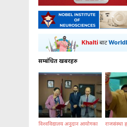
सम्बंधित खबरहरु
लय अनुदान आयोगका
राजसंस्था हटेदेखि नेपाललाई दशा
कोशी प्रद