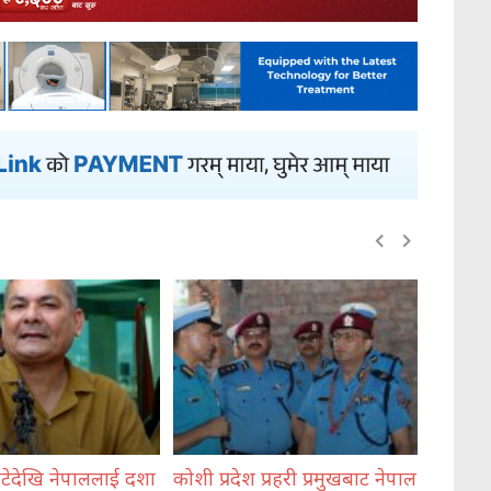
ेश प्रहरी प्रमुखबाट नेपाल
भेडेटारबाट ६४७ किलो गाँजासहित
मोरङम