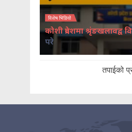
विशेष भिडियो
कोशी प्रदेशमा श्रृंङखलावद्व वि
परे
तपाईको प्र