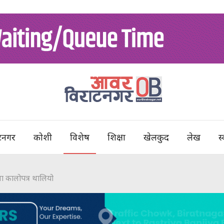
टनगर
कोशी
विशेष
शिक्षा
खेलकुद
लेख
स्
ा कालोपत्र थालियो