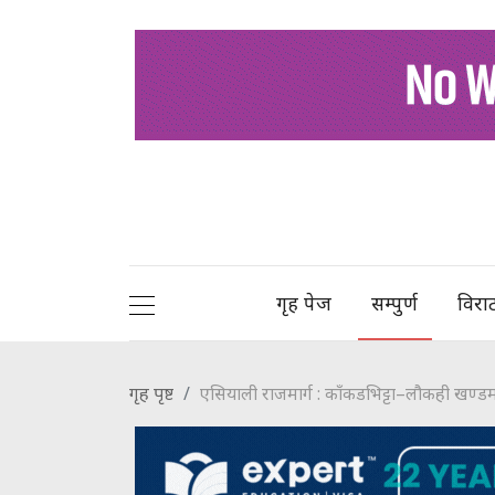
गृह पेज
सम्पुर्ण
विरा
गृह पृष्ट
एसियाली राजमार्ग : काँकडभिट्टा–लौकही खण्डम