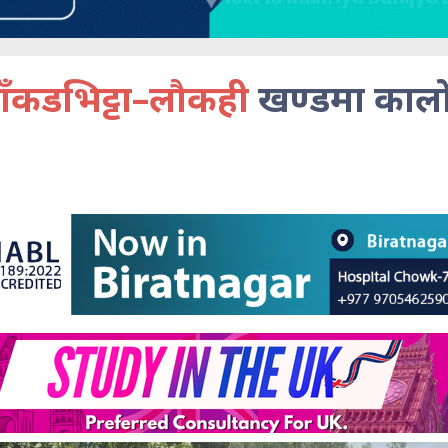
ाँकडभिट्टा–लौकही
खण्डमा कालो