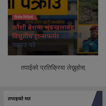
विशेष भिडियो
कोशी प्रदेशमा श्रृंङखलावद्व
विधुतीय ट्रान्सफर्मर
चोरी गर्ने
पक्राउ परे
तपाईको प्रतिक्रिया लेख्नुहोस्
तपाइको मत