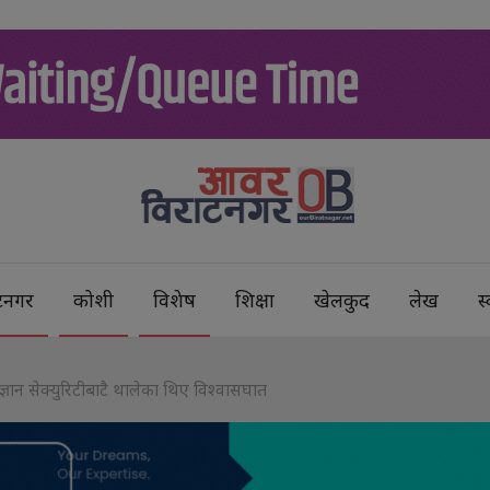
टनगर
कोशी
विशेष
शिक्षा
खेलकुद
लेख
स्
रज्ञान सेक्युरिटीबाटै थालेका थिए विश्वासघात