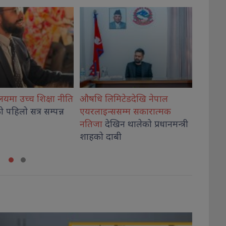
टेडदेखि नेपाल
गिरी विरुद्ध अनुसन्धान गर्न
विराटन
सम्म सकारात्मक
अदालतबाट चार
दिनको म्याद
रथयात्रा
न थालेको प्रधानमन्त्री
थप, कारागारबाटै पेट्रोलपम्प
भक्तजन
ी
कब्जा