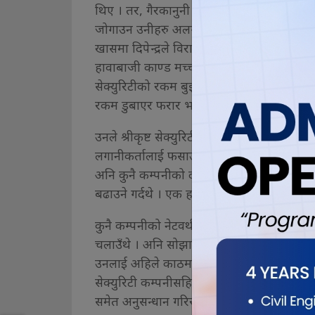
थिए । तर, गैरकानुनी काम गरेर रकम आर्जन गरे
जोगाउन उनीहरु अलग–अलग भएका थिए ।
खासमा दिपेन्द्रले विराटनगरमा प्रज्ञान सेक्युरिटी 
हावाबाजी काण्ड मच्चाउन थालेको आरोप उनलाई 
सेक्युरिटीको रकम बुझाउन बाँकी रहेको छ । उनी
रकम डुबाएर फरार भएका उनले पछि कारोबार 
उनले श्रीकृष्ट सेक्युरिटी र सिप्ला सेक्युरिट
लगानीकर्तालाई फसाउने योजनावद्ध काम गर्ने गरे
अनि कुनै कम्पनीको दाम दुईसय छ भने उनीहरुले क
बढाउने गर्दथे । एक हजारसम्म पुग्छ भनेपछि सर्
कुनै कम्पनीको नेटवर्थ रेट १५० हुँदा उनले दुईसयम
चलाउँथे । अनि सोझा लगानीकर्ताले ५०० मा किन्थ
उनलाई अहिले काठमाण्डौं प्रहरी परिसरले नियन्त्
सेक्युरिटी कम्पनीसहित सर्वसाधारणको २२ करोड 
समेत अनुसन्धान गरिरहेको छ ।