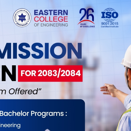
पछि अनुसन्धान हुनसक्ने संभावनाबाट पारिवारिक सम्पति
हुँदा मेघा बैंकको सेयर जारी हुने सुचना पहिल्यै लिक गर्नेदेखि
नजिकबाट बुझ्नेहरु बताउँछन् । उनले अहिले पनि धेरैवटा
 इन्स्योरेन्स कम्पनीसँगको विवादमा समेत फसेका थिए ।
मिलाएका थिए ।
ीसँगको कारोबार समेत मिलान नगरेको आरोप छ । उनी सोझा
का थिए । गैरकानुनी रुपमा भाइबर र वाटसप ग्रुप बनाउने ।
िन्ने । अनि गैरकानुनी ग्रुपबाट त्यसको हावाबाजी प्रचार
वसाधारणले शेयर खरिद गर्दथे ।
ा खरिद गर्ने र गैरकानुनी ग्रुपमार्फत चारसय पुगेको हल्ला
े । त्यसपछि उसँगको सकिन्थ्यो, अनि बाँकी फस्थे ।
रणमा लिएर अनुसन्धान गर्दै आएको छ । उनी विरुद्ध विभिन्न
रकम ठगी गरेको आरोप छ । उनी विरुद्ध धितोपत्र बोर्डले