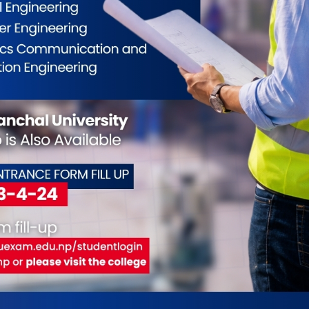
का अग्रवालले सस्तोमा सेयर खरिद गर्ने र महँगोमा बिक्री गर्ने
सकेपछि समाजिक सञ्जाल मार्फत लगानीकर्तालाई खरिद
 झुट्टा अस्वासन दिने गर्थे । सेयर लगानीकर्ताले खरिद गर्न
न प्रणाली ९टीएमएस० खाता चलाउने गर्थे । उनले ती
ी सेयर मूल्य बढाउने काम गर्दै आएका थिए । सेयर मूल्य
 ।
चलाउने र धितोपत्र ब्रोकरसँग लिनुपर्ने पैसा असुल गर्ने तर
्तानी नदिने गरेका थिए ।
ईलाई कस्तो महसुस भयो ?