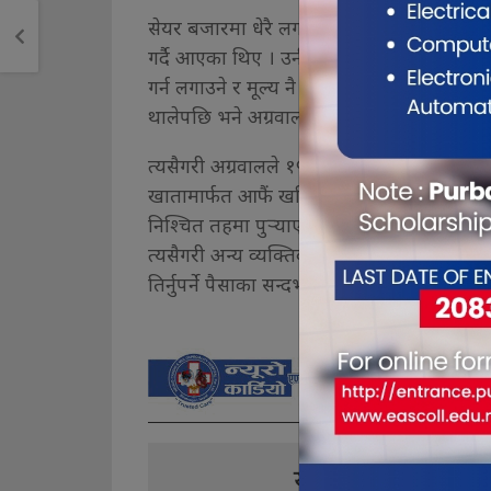
सेयर बजारमा धेरै लगानीकर्ताले ‘आदर्श’ मान्ने गरे
गर्दै आएका थिए । उनी आफूले सेयर खरिद गरि
गर्न लगाउने र मूल्य नै तोकेर यति पुर्‍याउने भन्दै
थालेपछि भने अग्रवाल आफ्नो सेयर बिक्री गर्थे ।
त्यसैगरी अग्रवालले १५ वटा कारोबार व्यवस्थाप
खातामार्फत आफैं खरिद गर्ने र आफैंले बिक्री गर
निश्चित तहमा पुर्‍याएपछि उनले सेयर बिक्री गर्थे
त्यसैगरी अन्य व्यक्तिका कारोबार खाता पनि आफैं 
तिर्नुपर्ने पैसाका सन्दर्भमा अनेक लफडा गरेर भुक
यो खबर पढेर तपा