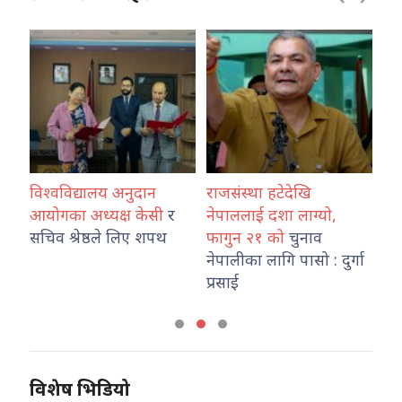
विश्वविद्यालय अनुदान
राजसंस्था हटेदेखि
कोश
ारा
आयोगका अध्यक्ष केसी
र
नेपाललाई दशा लाग्यो,
नेप
सचिव श्रेष्ठले लिए शपथ
फागुन २१ को
चुनाव
तथ
नेपालीका लागि पासो : दुर्गा
का
प्रसाई
विशेष भिडियो