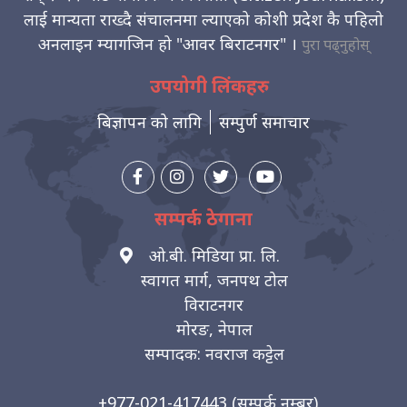
लाई मान्यता राख्दै संचालनमा ल्याएको कोशी प्रदेश कै पहिलो
अनलाइन म्यागजिन हो "आवर बिराटनगर" ।
पुरा पढ्नुहोस्
उपयोगी लिंकहरु
बिज्ञापन को लागि
सम्पुर्ण समाचार
सम्पर्क ठेगाना
ओ.बी. मिडिया प्रा. लि.
स्वागत मार्ग, जनपथ टोल
विराटनगर
मोरङ, नेपाल
सम्पादक: नवराज कट्टेल
+977-021-417443
(सम्पर्क नम्बर)