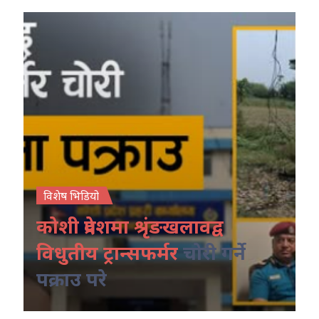
विशेष भिडियो
कोशी प्रदेशमा श्रृंङखलावद्व
विधुतीय ट्रान्सफर्मर
चोरी गर्ने
पक्राउ परे