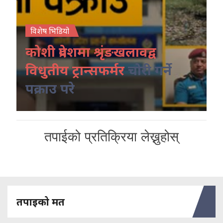
विशेष भिडियो
कोशी प्रदेशमा श्रृंङखलावद्व
विधुतीय ट्रान्सफर्मर
चोरी गर्ने
पक्राउ परे
तपाईको प्रतिक्रिया लेख्नुहोस्
तपाइको मत