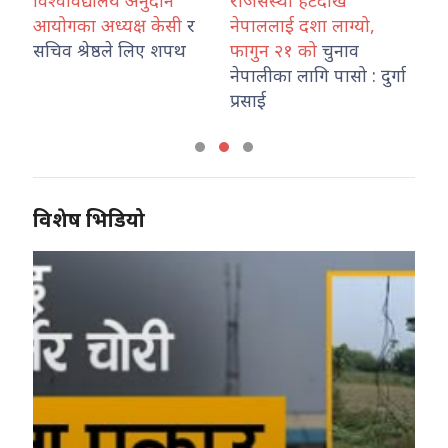
यालय अनुदान
राजसंस्था हटेदेखि
कोशी प्रदेश प्रहरी 
ध्यक्ष केसी
र
नेपाललाई दशा लाग्यो,
नेपाल प्रहरी राजमार
ष्ठले लिए शपथ
फागुन २१ को
चुनाव
तथा ट्राफिक व्यवस
नेपालीका लागि पासो : दुर्गा
कार्यालय इटहरीको
प्रसाई
विशेष भिडियो