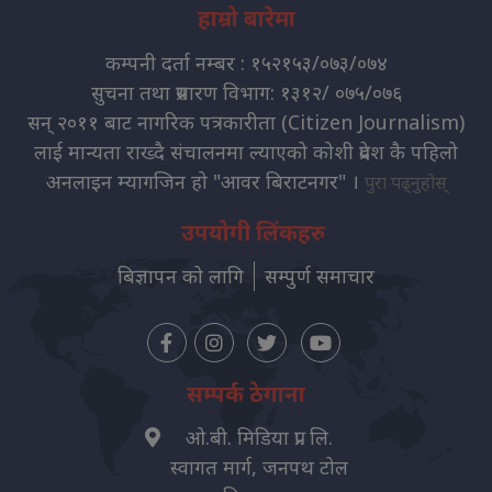
हाम्रो बारेमा
कम्पनी दर्ता नम्बर : १५२१५३/०७३/०७४
सुचना तथा प्रसारण विभाग: १३१२/ ०७५/०७६
सन् २०११ बाट नागरिक पत्रकारीता (Citizen Journalism)
लाई मान्यता राख्दै संचालनमा ल्याएको कोशी प्रदेश कै पहिलो
अनलाइन म्यागजिन हो "आवर बिराटनगर" ।
पुरा पढ्नुहोस्
उपयोगी लिंकहरु
बिज्ञापन को लागि
सम्पुर्ण समाचार
सम्पर्क ठेगाना
ओ.बी. मिडिया प्रा. लि.
स्वागत मार्ग, जनपथ टोल