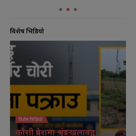
विशेष भिडियो
विशेष भिडियो
कोशी प्रदेशमा श्रृंङखलावद्व