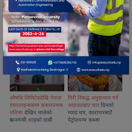
सम्बंधित खबरहरु
औषधि लिमिटेडदेखि नेपाल
गिरी विरुद्ध अनुसन्धान गर्न
विराट
एयरलाइन्ससम्म सकारात्मक
अदालतबाट चार
दिनको
निर्माणक
नतिजा
देखिन थालेको
म्याद थप, कारागारबाटै
सुरु,
प्रधानमन्त्री शाहको दाबी
पेट्रोलपम्प कब्जा
निर्मा