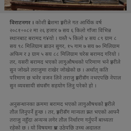
विराटनगर ।
कोशी प्रदेशमा प्रहरीले गत आर्थिक वर्ष
२०८१÷०८२ मा २६ हजार ७ सय ६ किलो गाँजा विभिन्न
स्थानबाट बरामद ग¥यो । यस्तै ५ किलो ४ सय ८९ ग्राम ८
सय ९८ मिलिग्राम ब्राउन सुगर, १५ गाम ७ सय ७० मिलिग्राम
अफिम र ३ ग्राम ५ सय ८८ मिलिग्राम चरेस बरामद गरियो ।
तर, यसरी बरामद भएको लागुऔषधको परिमाण भने प्रहरीले
सुन जोख्ने तराजुमा राखेर जोखेको छ । अर्थात् कति
परिमाण छ भनेर वजन लिने तराजु प्रहरीसँग नभएपछि नेपाल
सुन व्यवसायी संघसँग सहयोग लिनु परेको हो ।
अनुसन्धानका क्रममा बरामद भएको लागुऔषधको प्रहरीले
तौल लिनुपर्ने हुन्छ । तर, प्रहरीसँग मान्यता प्राप्त भएको आफ्नै
तराजु नहुँदा अन्यन्त्र लगेर तौल निर्धारण गर्नुपर्ने बाध्यता
रहेको छ । यो विषयमा प्रश्न उठेपछि उच्च अदालत