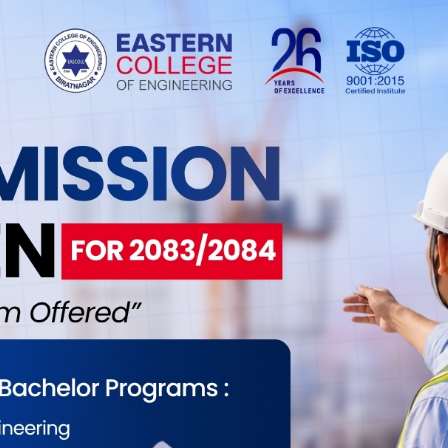
ित गर्ने व्यवस्था लागू गरियो। यस प्रयोगको उद्देश्य स्थिरता
 नेतृत्व पाउने वातावरण बनाउने थियो। तर व्यावहारिक
्रत्यक्ष निर्वाचित प्रधानमन्त्री दुवैसँग स्वतन्त्र वैधता
 बहुदलीय प्रणाली भएको कारण संसदमा स्थिर बहुमत
धानमन्त्री र संसदबीच अविश्वासको सम्बन्ध बढ्दै गयो।
नुपर्‍यो। अपेक्षाअनुसार स्थिर नेतृत्व आउनुपर्ने ठाउँमा अझ
 कारण इजरायलले सन् २००१ पछि यो प्रयोग खारेज गरेर
क्ष निर्वाचित कार्यकारी प्रधानमन्त्रीको अभ्यास पाइँदैन।
ार्यकारी प्रमुखको भूमिका खेल्छन्, तर प्रधानमन्त्रीलाई
ो उदाहरणमा मात्र सीमित रह्यो। त्यसैले आजको दिनमा
भएको छैन।
्थिरता, बारम्बार सरकार परिवर्तन र पार्टीगत स्वार्थका
्री” व्यवस्था ल्याउने बहस भइरहन्छ। बहसकर्ताहरूको तर्क छ—
रता, दृढ नेतृत्व र जनताप्रति प्रत्यक्ष उत्तरदायित्व देखाउन
त्यधिक केन्द्रीकरण गर्ने, सन्तुलन र नियन्त्रण प्रणाली