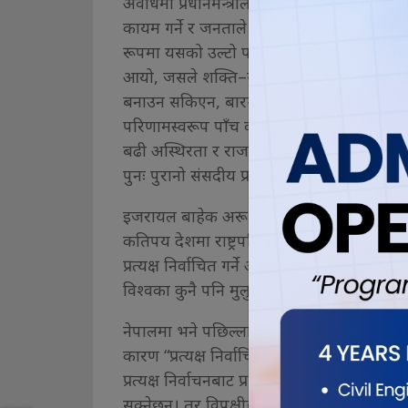
अवधिमा प्रधानमन्त्रीलाई प्रत्यक्ष जनताबाट निर्वाच
कायम गर्ने र जनताले आफूले चाहेअनुसार बलियो
रूपमा यसको उल्टो परिणाम आयो। संसद (Knesset) र प
आयो, जसले शक्ति–सन्तुलनमा समस्या ल्यायो।
बनाउन सकिएन, बारम्बार गठबन्धन भत्कियो र प्र
परिणामस्वरूप पाँच वर्षमै तीन पटकसम्म चुनाव गर्
बढी अस्थिरता र राजनीतिक टकराव बढ्यो। यसै
पुनः पुरानो संसदीय प्रणालीमै फर्कियो।
इजरायल बाहेक अरू कुनै देशमा स्थायी रूपमा प्रत्य
कतिपय देशमा राष्ट्रपति प्रत्यक्ष निर्वाचित भएर क
प्रत्यक्ष निर्वाचित गर्ने अभ्यास इजरायलकै छोट
विश्वका कुनै पनि मुलुकमा यस्तो प्रणाली लागू 
नेपालमा भने पछिल्ला केही वर्षयता राजनीतिक अस
कारण “प्रत्यक्ष निर्वाचित कार्यकारी प्रधानमन्त
प्रत्यक्ष निर्वाचनबाट प्रधानमन्त्री आएमा उनले स्थि
सक्नेछन्। तर विपक्षीहरू भन्छन्—यसले शक्तिको अ