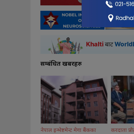
सम्बंधित खबरहरु
न्ट मेगा बैंकका
करदाता प्रोत्साहन उपहार
मोरङमा ४ व