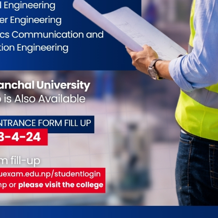
ुर्‍याउने सम्भावना हुन्छ। यसरी, इजरायलको असफल
वस्था लागू गर्दा सजग हुनुपर्ने देखिन्छ।
ईलाई कस्तो महसुस भयो ?
0
0
0
0