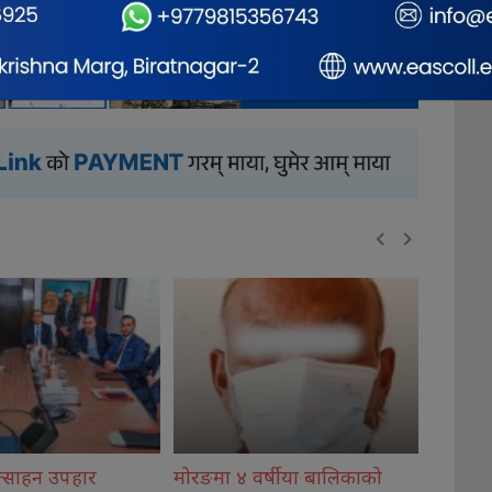
र्षीया बालिकाको
विराटनगर विमानस्थल ओर्लनसाथ
कोइराला