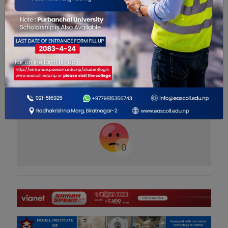
यो खबर पढेर तपाईलाई कस्तो महसुस
भयो ?
0
0
0
0
0
0