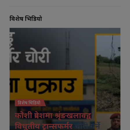
विशेष भिडियो
विशेष भिडियो
कोशी प्रदेशमा श्रृंङखलावद्व
विधुतीय ट्रान्सफर्मर
चोरी गर्ने