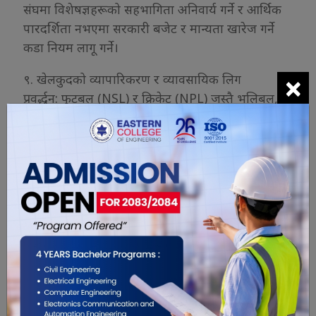
संघमा विशेषज्ञहरूको सहभागिता अनिवार्य गर्ने र आर्थिक
पारदर्शिता नभएमा सरकारी बजेट र मान्यता खारेज गर्ने
कडा नियम लागू गर्ने।
×
९. खेलकुदको व्यापारिकरण र व्यावसायिक लिग
प्रवर्द्धन: फुटबल (NSL) र क्रिकेट (NPL) जस्तै भलिबल,
बास्केटबल, र कबड्डी अन्य सम्भावना भएका खेलहरूमा
व्यावसायिक लिगको प्रवर्द्धन गर्ने र लिगबाट प्राप्त हुने
रोयल्टीको निश्चित प्रतिशत ग्रासरुट विकास तथा खेलाडी
कल्याण कोषमा अनिवार्य जम्मा गर्ने ।
१०. राष्ट्रिय खेलकुद विकास ऐनको व्यापक
पुनरावलोकन: विद्यमान ऐन माथि उल्लिखित संरचनागत
सुधारहरू, एन्टी-डोपिंग नियन्त्रण (रु १०,००० देखि रु ५०,०००
सम्म जरिवानासहित) , र म्याच फिक्सिङ विरुद्धका
प्रावधानहरूलाई समावेश गरी व्यापक पुनरावलोकन गर्ने।