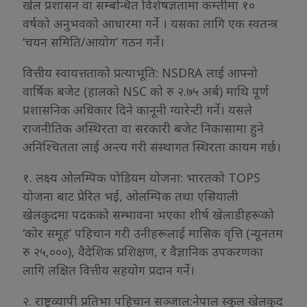
खेल प्रशासन वा सम्बन्धित विशेषज्ञतामा कम्तीमा १०
वर्षको अनुभवको आधारमा गर्ने । यसका लागि एक स्वतन्त्र
‘चयन समिति/आयोग’ गठन गर्ने।
वित्तीय स्वायत्तताको प्रत्याभूति: NSDRA लाई आफ्नो
वार्षिक बजेट (हालको NSC को रु २.७५ अर्ब) माथि पूर्ण
प्रशासनिक अधिकार दिने कानूनी ग्यारेन्टी गर्ने। यसले
राजनीतिक अस्थिरता वा सरकारी बजेट निकासामा हुने
अनिश्चितता लाई अन्त्य गरी संस्थागत स्थिरता कायम गर्छ।
१. लक्ष्य ओलम्पिक पोडियम योजना: भारतको TOPS
योजना बाट प्रेरित भई, ओलम्पिक तथा एसियाली
खेलकुदमा पदकको सम्भावना भएका शीर्ष खेलाडीहरूको
‘कोर समूह’ पहिचान गरी उनीहरूलाई मासिक वृत्ति (न्यूनतम
रु २५,०००), वैदेशिक प्रशिक्षण, र वैज्ञानिक उपकरणका
लागि लक्षित वित्तीय सहयोग प्रदान गर्ने।
२. राष्ट्रव्यापी प्रतिभा पहिचान सञ्जाल:नेपाल स्कुल खेलकुद