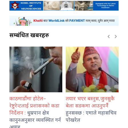
सम्बंधित खबरहरु
र्दै
काठमाडौंमा होटेल–
तयार भएर बस्नुस,जुनसुकै
वर्
,
रेष्टुरेन्टलाई प्रशासनको कडा
बेला सडकमा आउनुपर्नै
जल
निर्देशन :
धुम्रपान क्षेत्र
हुनसक्छ : एमाले महासचिव
वि
कानुनअनुसार व्यवस्थित गर्न
पोखरेल
हो
आग्रह