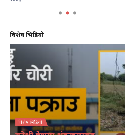
विशेष भिडियो
विशेष भिडियो
कोशी प्रदेशमा श्रृंङखलावद्व