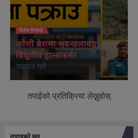
विशेष भिडियो
कोशी प्रदेशमा श्रृंङखलावद्व
विधुतीय ट्रान्सफर्मर
चोरी गर्ने
पक्राउ परे
तपाईको प्रतिक्रिया लेख्नुहोस्
तपाइको मत