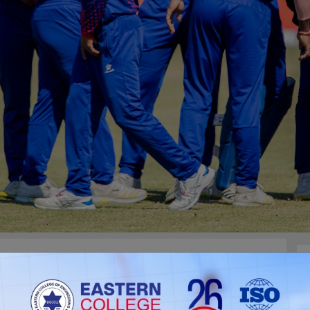
ाल र युएईबीच प्रतिस्पर्धा हुँदैछ ।
रिकेट मैदानमा बिहान ११ः१५ बजे हुने स्पर्धामा सात्वना