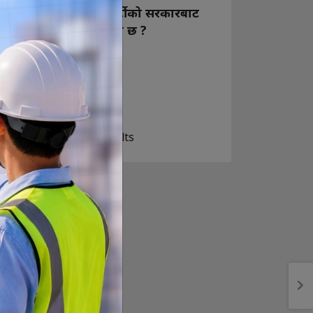
नयाँ बन्ने राष्ट्रिय स्वतन्त्र पार्टीको सरकारबाट
कस्तो अपेक्षा राख्नुभएको छ ?
निक्कै आशावादी छौ
खोइ, खासै आशा छैन
ज सुकै होस्
View Results