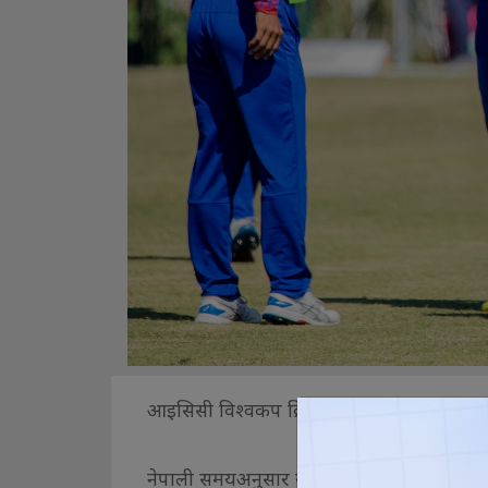
आइसिसी विश्वकप क्रिकेट लिग-२ अन्तर्गत आज नेप
नेपाली समयअनुसार युएईको दुबई अन्तरराष्ट्रिय क्