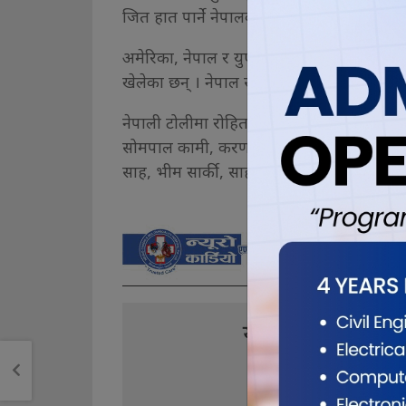
जित हात पार्ने नेपालको लक्ष्य छ ।
अमेरिका, नेपाल र युएई सहभागी जारी सिरिजमा
खेलेका छन् । नेपाल सबै खेलमा पराजित भएक
नेपाली टोलीमा रोहितकुमार पौडेल, दीपेन्द्रसिंह
सोमपाल कामी, करण केसी, नन्दन यादव, गुल्
साह, भीम सार्की, साहब आलम, ललित नारायण 
यो खबर पढेर तपा