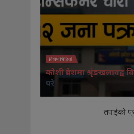
विशेष भिडियो
कोशी प्रदेशमा श्रृंङखलावद्व वि
परे
तपाईको प्र