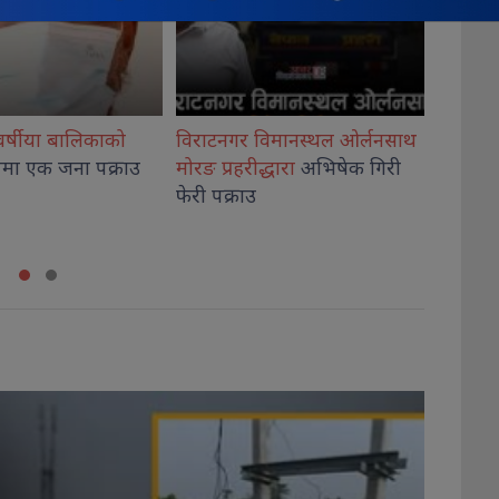
विमानस्थल ओर्लनसाथ
विश्वविद्यालय अनुदान आयोगका
प्रतिन
्धारा
अभिषेक गिरी
अध्यक्ष केसी
र सचिव श्रेष्ठले लिए
चार
विध
शपथ