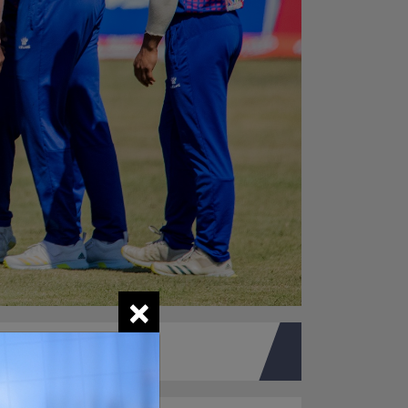
×
तपाइको मत