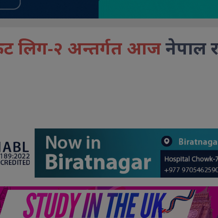
केट लिग-२ अन्तर्गत आज
नेपाल र