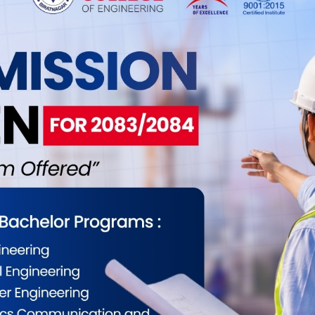
 यो अन्तिम खेल हो । यसअघि दुवै टोलीले तीन-तीन खेल
ो छभने युएई एक खेलमा विजयी भएको छ ।
 ऐरी, कुशल भूर्तेल, मोहम्मद आरिफ शेख, सन्दीप लामिछाने,
शन झा, कुशल मल्ल, मोहम्मद आसिफ शेख, अनिलकुमार
राजवंशीलगायत छन् ।
ईलाई कस्तो महसुस भयो ?