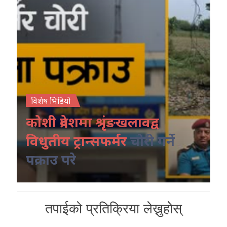
विशेष भिडियो
कोशी प्रदेशमा श्रृंङखलावद्व
विधुतीय ट्रान्सफर्मर
चोरी गर्ने
पक्राउ परे
तपाईको प्रतिक्रिया लेख्नुहोस्