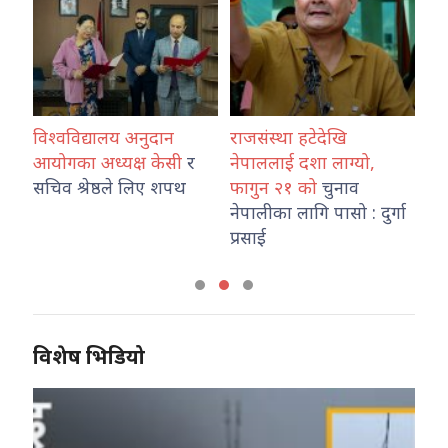
विश्वविद्यालय अनुदान
राजसंस्था हटेदेखि
कोशी प
आयोगका अध्यक्ष केसी
र
नेपाललाई दशा लाग्यो,
नेपाल 
सचिव श्रेष्ठले लिए शपथ
फागुन २१ को
चुनाव
तथा ट
नेपालीका लागि पासो : दुर्गा
कार्य
प्रसाई
विशेष भिडियो