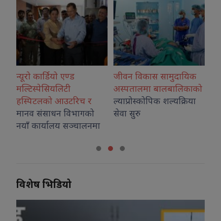
र्डियो एण्ड
जीवन विकास सामुदायिक
कोशीका उत्कृष्ट
पेसियलिटी
अस्पतालमा बालबालिकाको
नगदसहित सम्मा
लको आउटरिच र
ल्याप्रोस्कोपिक शल्यक्रिया
ंसाधन विभागको
सेवा सुरु
र्यालय सञ्चालनमा
विशेष भिडियो