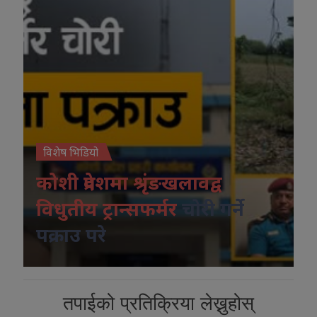
विशेष भिडियो
कोशी प्रदेशमा श्रृंङखलावद्व
विधुतीय ट्रान्सफर्मर
चोरी गर्ने
पक्राउ परे
तपाईको प्रतिक्रिया लेख्नुहोस्