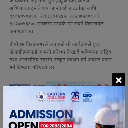
कार्यक्रममा सहभागी हुन इच्छुक विद्यार्थी तथा
अभिभावकहरूले थप जानकारी र दर्ताका लागि
९८०४०५०४६७, ९८६३१९६५४५, ९८२०७५००८१ र
९८२०७५६६०० नम्बरमा सम्पर्क गर्न सक्ने विद्यालयले
जनाएको छ।
डीपीएस विराटनगरले ल्याएको यो कार्यक्रमले युवा
खेलाडीहरूलाई आफ्नो प्रतिभा निखार्दै भविष्यमा राष्ट्रिय
तथा अन्तर्राष्ट्रिय स्तरमा उत्कृष्ट प्रदर्शन गर्ने अवसर प्रदान
गर्ने विश्वास गरिएको छ।
×
यो खबर पढेर तपाईलाई कस्तो महसुस
भयो ?