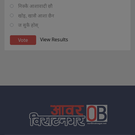
निक्कै आशावादी छौ
खोइ, खासै आशा छैन
ज सुकै होस्
View Results