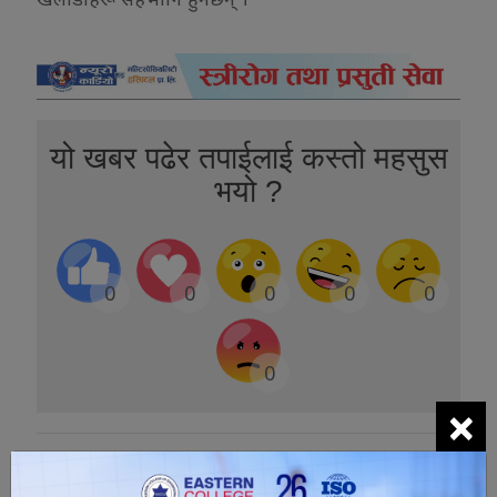
यो खबर पढेर तपाईलाई कस्तो महसुस
भयो ?
0
0
0
0
0
0
×