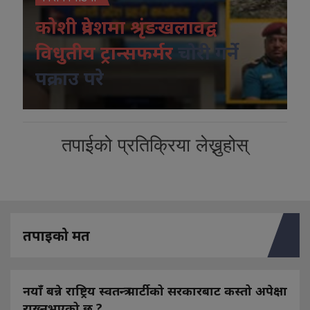
कोशी प्रदेशमा श्रृंङखलावद्व
विधुतीय ट्रान्सफर्मर
चोरी गर्ने
पक्राउ परे
तपाईको प्रतिक्रिया लेख्नुहोस्
तपाइको मत
नयाँ बन्ने राष्ट्रिय स्वतन्त्र पार्टीको सरकारबाट कस्तो अपेक्षा
राख्नुभएको छ ?