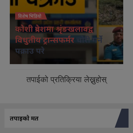
विशेष भिडियो
कोशी प्रदेशमा श्रृंङखलावद्व
विधुतीय ट्रान्सफर्मर
चोरी गर्ने
पक्राउ परे
तपाईको प्रतिक्रिया लेख्नुहोस्
तपाइको मत