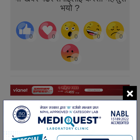
भयो ?
0
0
0
0
0
0
×
सम्बंधित खबरहरु