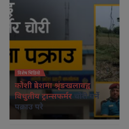
विशेष भिडियो
कोशी प्रदेशमा श्रृंङखलावद्व
विधुतीय ट्रान्सफर्मर
चोरी गर्ने
पक्राउ परे