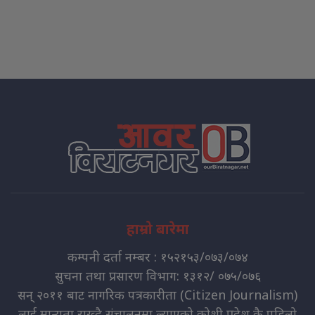
हाम्रो बारेमा
कम्पनी दर्ता नम्बर : १५२१५३/०७३/०७४
सुचना तथा प्रसारण विभाग: १३१२/ ०७५/०७६
सन् २०११ बाट नागरिक पत्रकारीता (Citizen Journalism)
लाई मान्यता राख्दै संचालनमा ल्याएको कोशी प्रदेश कै पहिलो