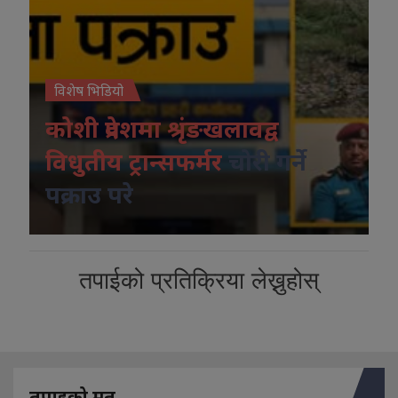
विशेष भिडियो
कोशी प्रदेशमा श्रृंङखलावद्व
विधुतीय ट्रान्सफर्मर
चोरी गर्ने
पक्राउ परे
तपाईको प्रतिक्रिया लेख्नुहोस्
तपाइको मत