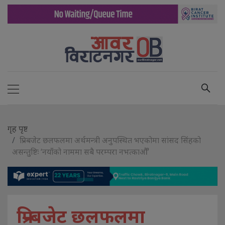
गृह पृष्ट
प्रि–बजेट छलफलमा अर्थमन्त्री अनुपस्थित भएकोमा सांसद सिंहको
असन्तुष्टिः ‘नयाँको नाममा सबै परम्परा नभत्काऔँ’
प्रि–बजेट छलफलमा