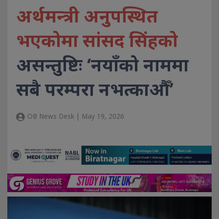
अर्थमन्त्री अनुपस्थित
भएकोमा सांसद सिंहको
असन्तुष्टिः ‘नयाँको नाममा
सबै परम्परा नभत्काऔँ’
OB News Desk | May 19, 2026