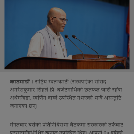
काठमाडौं
। राष्ट्रिय स्वतन्त्र पार्टी (रास्वपा)का सांसद
अमरेशकुमार सिंहले प्रि–बजेटमाथिको छलफल जारी रहँदा
अर्थमन्त्री डा. स्वर्णिम वाग्ले उपस्थित नभएको भन्दै असन्तुष्टि
जनाएका छन्।
मंगलबार बसेको प्रतिनिधिसभा बैठकमा सरकारको तर्फबाट
परराष्ट्रमन्त्री शिशिर खनाल उपस्थित थिए। आफ्नो २० वर्षको