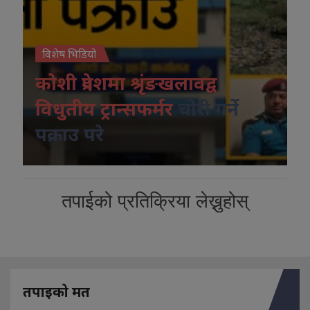
विशेष भिडियो
कोशी प्रदेशमा श्रृंङखलावद्व
विधुतीय ट्रान्सफर्मर
चोरी गर्ने
पक्राउ परे
तपाईको प्रतिक्रिया लेख्नुहोस्
तपाइको मत