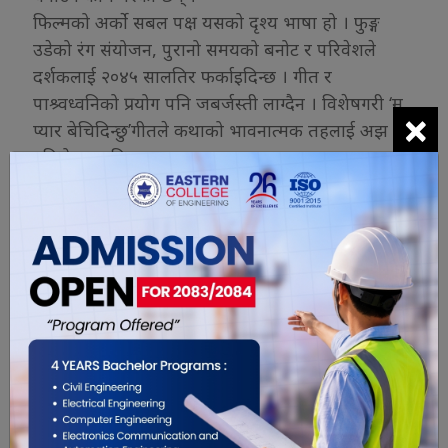
फिल्मको अर्को सबल पक्ष यसको दृश्य भाषा हो । फुङ्ग
उडेको रंग संयोजन, पुरानो समयको बनोट र परिवेशले
दर्शकलाई २०४५ सालतिर फर्काइदिन्छ । गीत र
पाश्र्वध्वनिको प्रयोग पनि जबर्जस्ती लाग्दैन । विशेषगरी ‘म
×
प्यार बेचिदिन्छु’गीतले कथाको भावनात्मक तहलाई अझ
गहिरो बनाइदिन्छ ।
तर फिल्मले वादी समुदायलाई चित्रण गर्दा अपेक्षित
संवेदनशीलता भने कायम राख्न सकेको छैन । समूदायको
पीडाभन्दा पनि कतिपय दृश्यमा व्यवसायिक सिनेमाको
आकर्षण बढी देखिन्छ । वादी महिलाहरू किन यस्तो
अवस्थासम्म पुगे ? राज्य कहाँ असफल भयो ? वादी समाज
भनेको के हो ? समाजले किन उनीहरूलाई यही चक्रमा
धकेल्यो ? फिल्मले यी प्रश्नहरूलाई सतहबाट छोएर छाडेको
अवस्था छ । यदि यही पक्षलाई गहिरो बनाइएको भए,
‘लालीबजार’ एउटा शक्तिशाली सामाजिक दस्तावेज
बन्नसक्थ्यो ।