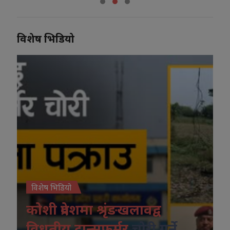
विशेष भिडियो
विशेष भिडियो
कोशी प्रदेशमा श्रृंङखलावद्व
विधुतीय ट्रान्सफर्मर
चोरी गर्ने