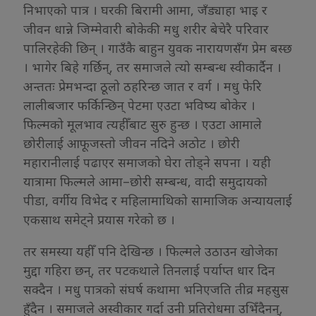
निभाएको पात्र । घरकी बिरामी आमा, जँड्याहा भाइ र
जीवन धान्ने जिम्मेवारी बोकेकी मधु शरीर बेचेरै परिवार
पालिरहेकी छिन् । गाउँकै बाहुन युवक नारायणसँग प्रेम बस्छ
। भागेर बिहे गर्छिन्, तर समाजले त्यो सम्बन्ध स्वीकार्दैन ।
अन्ततः प्रेमभन्दा ठूलो ठहरिन्छ जात र वर्ग । मधु फेरि
लालीबजार फर्किन्छिन् पेटमा एउटा भविष्य बोकेर ।
फिल्मको मूलभाव त्यहीँबाट सुरु हुन्छ । एउटा आमाले
छोरीलाई आफूजस्तो जीवन नदिने अठोट । छोरी
महारानीलाई पढाएर समाजको घेरा तोड्ने सपना । यही
यात्रामा फिल्मले आमा–छोरी सम्बन्ध, वादी समुदायको
पीडा, वर्गीय विभेद र महिलामाथिको सामाजिक अन्यायलाई
एकसाथ समेट्ने प्रयास गरेको छ ।
तर समस्या यहीँ पनि देखिन्छ । फिल्मले उठाउन खोजेका
मुद्दा गहिरा छन्, तर पटकथाले तिनलाई पर्याप्त धार दिन
सक्दैन । मधु पात्रको संघर्ष कथामा भनिएजति तीव्र महसुस
हुँदैन । समाजले अस्वीकार गर्दा उनी प्रतिरोधमा उभिँदैनन्,