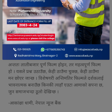
तर यति कमजोरीका बीच पनि फिल्मको अन्तिम भागले
दर्शकलाई भावुक बनाउँछ । जब मधु आफ्नो छोरीको
भविष्यलाई आफ्नै जीवनभन्दा ठूलो सपना ठान्छिन्, त्यहाँ
एउटा आमाको मौन संघर्ष बोल्न थाल्छ । छोरीले आफूले
नपाएको सम्मान पाओस् भन्ने चाहनामा मधुको थकित
अनुहारले धेरै कुरा भन्छ । त्यो क्षणमा फिल्म केवल वादी
समुदायको कथा रहँदैन, एउटा आमाको त्यागको कथा बन्छ
। र प्रायः यो फिल्म हेर्ने सबैका आँखा रसाउन पुग्छन् ।
अन्ततः लालीबजार पूर्ण फिल्म होइन, तर महत्वपूर्ण फिल्म
हो । यसले प्रश्न उठाउँछ, केही ठाउँमा चुक्छ, केही ठाउँमा
मन छोएर जान्छ । विशेषगरी अन्तिमतिर फिल्मले दर्शकलाई
भावनात्मक बनाउँछ किनकी त्यहाँ एउटा आमाको सपना छ,
जुन समाजभन्दा ठूलो देखिन्छ ।
-आकांक्षा धामी, नेपाल न्यूज बैंक