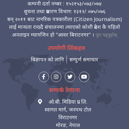
कम्पनी दर्ता नम्बर : १५२१५३/०७३/०७४
सुचना तथा प्रसारण विभाग: १३१२/ ०७५/०७६
सन् २०११ बाट नागरिक पत्रकारीता (Citizen Journalism)
लाई मान्यता राख्दै संचालनमा ल्याएको कोशी प्रदेश कै पहिलो
अनलाइन म्यागजिन हो "आवर बिराटनगर" ।
पुरा पढ्नुहोस्
उपयोगी लिंकहरु
बिज्ञापन को लागि
सम्पुर्ण समाचार
सम्पर्क ठेगाना
ओ.बी. मिडिया प्रा. लि.
स्वागत मार्ग, जनपथ टोल
विराटनगर
मोरङ, नेपाल