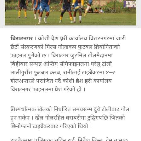
विराटनगर
। कोशी प्रदेश प्रहरी कार्यालय विराटनगरमा जारी
छैटौं संस्करणको मिल्स गोल्डकप फुटबल प्रतियोगिताको
फाइनल पुगेको छ । विराटगर जुटमिल खेलमैदानमा
बिहीबार सम्पन्न अन्तिम सेमिफाइनलमा घरेलु टोली
लालीगुराँस फुटबल क्लब, रानीलाई टाइब्रेकरमा ४–२
गोलअन्तरले पराजित गर्दै कोशी प्रदेश प्रहरी कार्यालय
विराटनगर फाइनलमा प्रवेश गरेको हो ।
प्रतिस्पर्धात्मक खेलको निर्धारित समयसम्म दुवै टोलीबाट गोल
हुन सकेन । खेल गोलरहित बराबरीमा टुङ्गिएपछि जितको
छिनोफानो टाइब्रेकरबाट गरिएको थियो ।
टाइब्रेकरमा पुलिसका सविन राई, नितेश लिम्बु, हेम तामाङ