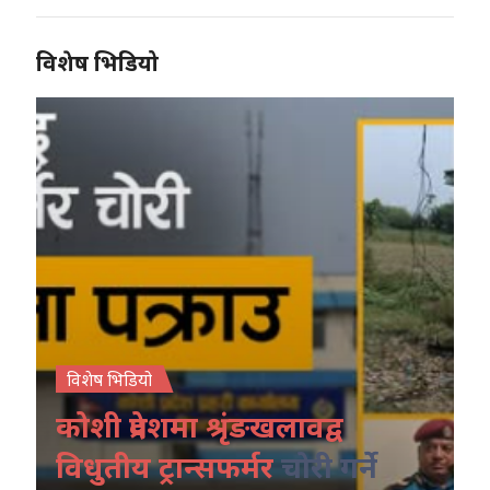
विशेष भिडियो
विशेष भिडियो
कोशी प्रदेशमा श्रृंङखलावद्व
विधुतीय ट्रान्सफर्मर
चोरी गर्ने