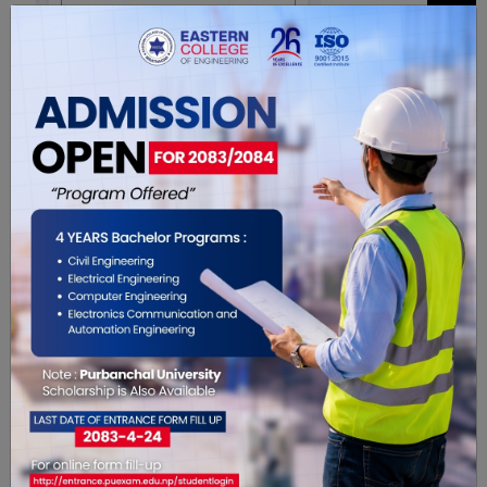
अमिश कुमार सरदार
2670275707400012
यो खबर पढेर तपाईलाई कस्तो महसुस
भयो ?
0
2
0
0
1
0