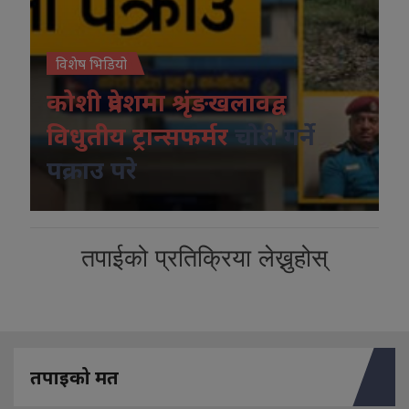
विशेष भिडियो
कोशी प्रदेशमा श्रृंङखलावद्व
विधुतीय ट्रान्सफर्मर
चोरी गर्ने
पक्राउ परे
तपाईको प्रतिक्रिया लेख्नुहोस्
तपाइको मत