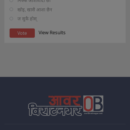
निक्कै आशावादी छौ
खोइ, खासै आशा छैन
ज सुकै होस्
View Results