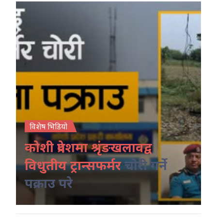
विशेष भिडियो
कोशी प्रदेशमा श्रृंङखलावद्व
विधुतीय ट्रान्सफर्मर
चोरी गर्ने
पक्राउ परे