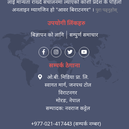
लाई मान्यता राख्दै संचालनमा ल्याएको कोशी प्रदेश कै पहिलो
अनलाइन म्यागजिन हो "आवर बिराटनगर" ।
पुरा पढ्नुहोस्
उपयोगी लिंकहरु
बिज्ञापन को लागि
सम्पुर्ण समाचार
सम्पर्क ठेगाना
ओ.बी. मिडिया प्रा. लि.
स्वागत मार्ग, जनपथ टोल
विराटनगर
मोरङ, नेपाल
सम्पादक: नवराज कट्टेल
+977-021-417443
(सम्पर्क नम्बर)