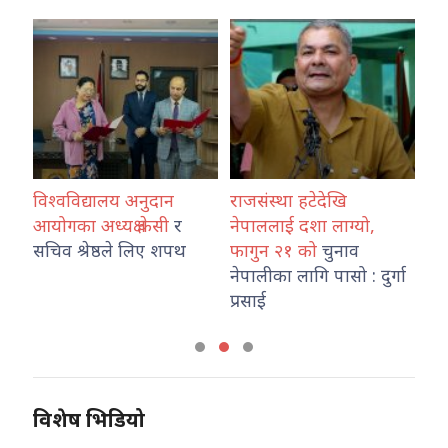
विश्वविद्यालय अनुदान
राजसंस्था हटेदेखि
कोश
ारा
आयोगका अध्यक्ष केसी
र
नेपाललाई दशा लाग्यो,
नेप
उ
सचिव श्रेष्ठले लिए शपथ
फागुन २१ को
चुनाव
तथ
नेपालीका लागि पासो : दुर्गा
कार
प्रसाई
विशेष भिडियो