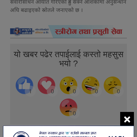
सवारीसाधन आयात गरिएको हुन सक्ने आशंकामा अनुसन्धान
अघि बढाइएको स्रोतले जनाएको छ ।
यो खबर पढेर तपाईलाई कस्तो महसुस
भयो ?
1
0
0
0
0
0
×