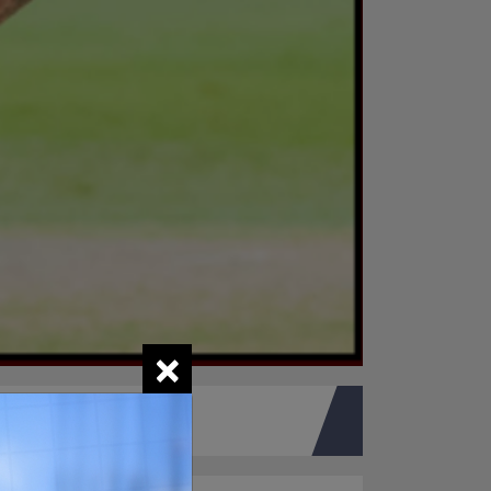
×
तपाइको मत