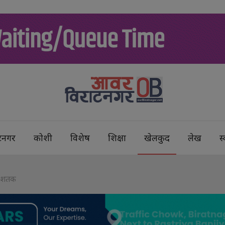
टनगर
कोशी
विशेष
शिक्षा
खेलकुद
लेख
स्
रो शतक