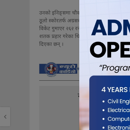
उनको इनिङ्समा चौका र छक्काको वर्षा देखिएको
ठूलो स्कोरतर्फ अग्रसरता लिएको थियो । यो समा
विकेट गुमाएर २६२ रन बनाएर खेलीरहेको छ । 
शतक प्रहार गरेका थिए । लगातार दुई खेलमा शतक
दिएका छन् ।
यो खबर पढेर तपा
0
0