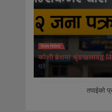
विशेष भिडियो
कोशी प्रदेशमा श्रृंङखलावद्व वि
परे
तपाईको प्र