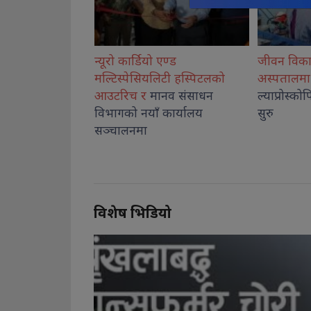
एण्ड
जीवन विकास सामुदायिक
कोशीका उत्क
िटी हस्पिटलको
अस्पतालमा बालबालिकाको
नगदसहित स
नव संसाधन
ल्याप्रोस्कोपिक शल्यक्रिया सेवा
कार्यालय
सुरु
विशेष भिडियो