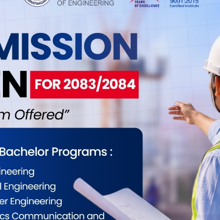
 थियो । भुर्तेलको विस्फोटक ब्याटिङका कारण नेपालले
चार तयार पार्दा सम्म नेपालले १८.३ ओभरको् समाप्तीमा ५
यसअघि उनले चीनविरुद्धको खेलमा पनि केवल ३५ बलमा
 बनाउने क्रममा उनले आफ्नो उत्कृष्ट फर्मलाई निरन्तरता
ईलाई कस्तो महसुस भयो ?
0
0
0
0