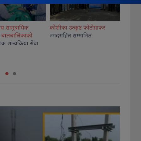
ृष्ट फोटोग्राफर
राष्ट्रिय भेलालाई शेरबहादुर
देउवाले
गिरी विर
म्मानित
सम्बोधन गर्ने
अदालतब
थप, कार
कब्जा