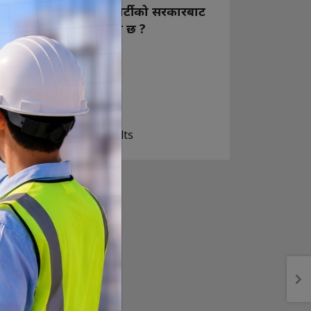
नयाँ बन्ने राष्ट्रिय स्वतन्त्र पार्टीको सरकारबाट
कस्तो अपेक्षा राख्नुभएको छ ?
निक्कै आशावादी छौ
खोइ, खासै आशा छैन
ज सुकै होस्
View Results