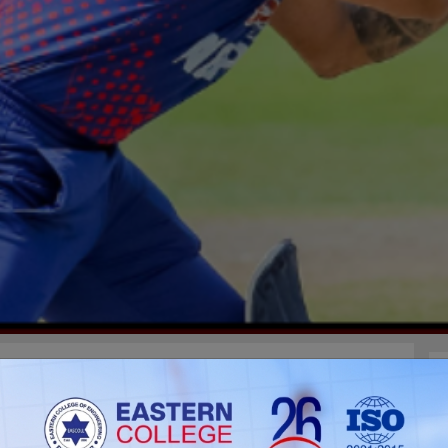
पनर कुशल भुर्तेलले एसियन गेम्स छनोट प्रतियोगितामा
 मलेसियाविरुद्धको खेलमा भुर्तेलले केवल ४४ बलमा शतक
ले आक्रामक शैलीमा खेल्दै ५४ बलमा १२६ रन बनाएर आउट भए ।