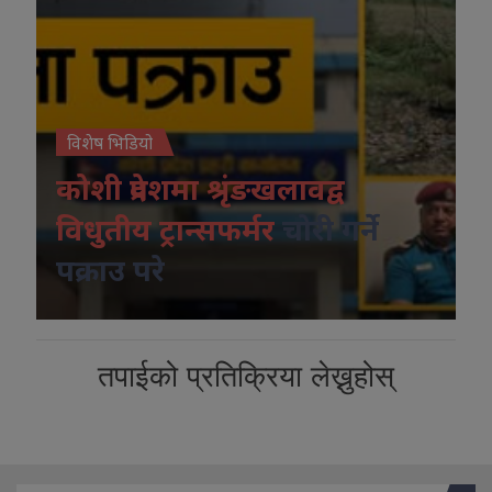
विशेष भिडियो
कोशी प्रदेशमा श्रृंङखलावद्व
विधुतीय ट्रान्सफर्मर
चोरी गर्ने
पक्राउ परे
तपाईको प्रतिक्रिया लेख्नुहोस्