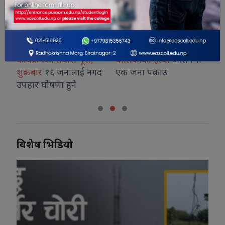
ंकका
करदाता प्रोत्साहन उपहार
मोरङमा ४ वर्षीया
वि
र्न
कार्यक्रमको तयारी पूरा,
बालिकाको हत्या
आरोपमा
ओर्
शुक्रबार
१६ जनालाई नगद
एक जना पक्राउ
अभ
उपहार घोषणा हुने
विशेष भिडियो