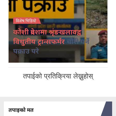
विशेष भिडियो
कोशी प्रदेशमा श्रृंङखलावद्व
विधुतीय ट्रान्सफर्मर
चोरी गर्ने
पक्राउ परे
तपाईको प्रतिक्रिया लेख्नुहोस्
तपाइको मत