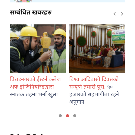
सम्बंधित खबरहरु
,
विराटनगरको ईस्टर्न कलेज
विश्व आदिवासी दिवसको
पाल
अफ इन्जिनियरिङद्वारा
सम्पूर्ण तयारी पूरा,
५०
भन
स्नातक तहमा भर्ना खुला
हजारको सहभागीता रहने
अस
अनुमान
कम