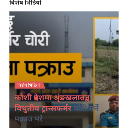
विशेष भिडियो
विशेष भिडियो
कोशी प्रदेशमा श्रृंङखलावद्व
विधुतीय ट्रान्सफर्मर
चोरी गर्ने
पक्राउ परे