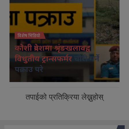
विशेष भिडियो
कोशी प्रदेशमा श्रृंङखलावद्व
विधुतीय ट्रान्सफर्मर
चोरी गर्ने
पक्राउ परे
तपाईको प्रतिक्रिया लेख्नुहोस्