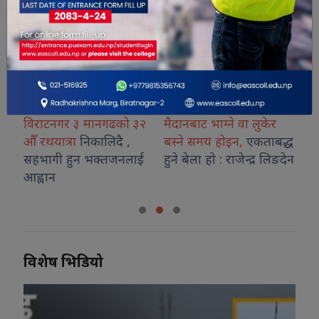
विराटनगर ३ मानगढको ३२
मैदानबाट भाग्ने वा लुकेर
अन
औँ रथयात्रा
निकालिदै ,
बस्ने समय होइन,
एकताबद्ध
अन
सहभागी हुन भक्तजनलाई
हुने बेला हो : राजेन्द्र लिङदेन
गर
आह्वान
प्
विशेष भिडियो