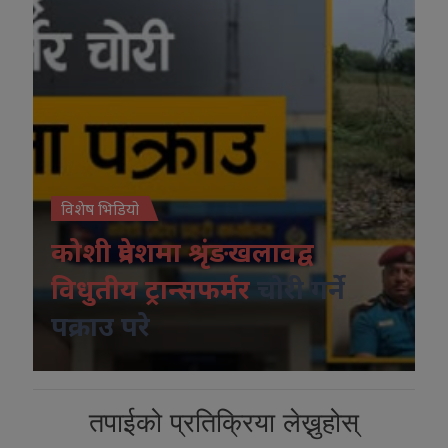
विशेष भिडियो
कोशी प्रदेशमा श्रृंङखलावद्व
विधुतीय ट्रान्सफर्मर
चोरी गर्ने
पक्राउ परे
तपाईको प्रतिक्रिया लेख्नुहोस्