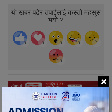
यो खबर पढेर तपाईलाई कस्तो महसुस
भयो ?
0
0
0
0
1
0
×