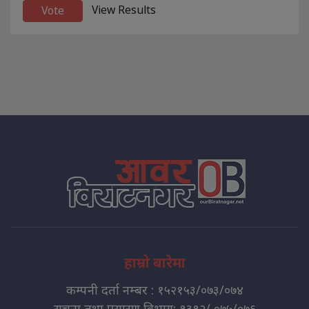
View Results
हाम्रो बारेमा
कम्पनी दर्ता नम्बर : १५२१५३/०७३/०७४
सुचना तथा प्रसारण विभाग: १३१२/ ०७५/०७६