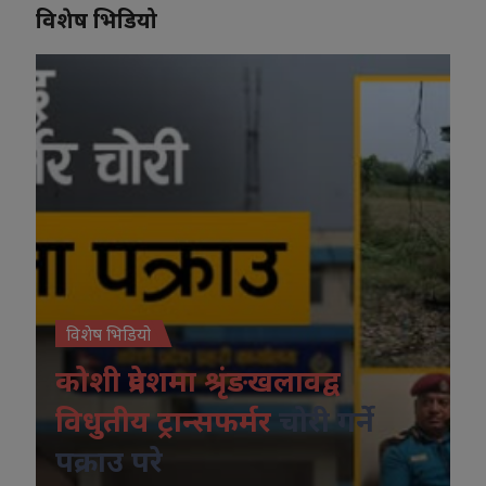
विशेष भिडियो
विशेष भिडियो
कोशी प्रदेशमा श्रृंङखलावद्व
विधुतीय ट्रान्सफर्मर
चोरी गर्ने
पक्राउ परे