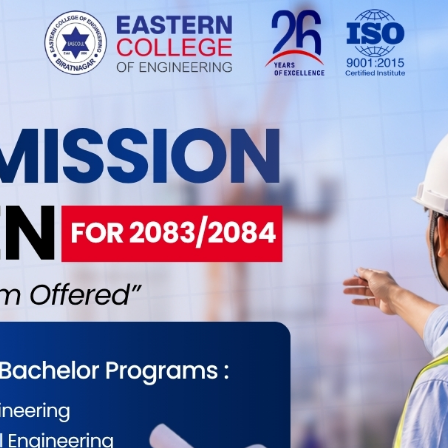
्ति उपलब्ध गराउन गृहमन्त्रीको ध्यानाकर्षण गराए।
निएको अर्को दृश्य पनि देखिएको उल्लेख गर्दै पछिल्लो समय
े प्रहरी देख्दा सुरक्षा र संरक्षणको अनुभूति गर्नुपर्ने भएपनि
वातावरण सिर्जना भएको उनको भनाइ थियो।
 वन प्रहरीको उपस्थितिमा भीरबाट गुल्ट्याइदिँदै गरेको
त्यसतर्फ गृहमन्त्रीज्यूको ध्यानाकर्षण गराउन चाहान्छु ।
रियोस् । त्यो सँगै घरको छानामा ढुंगा हान्दै गरेको पनि
ड भएको देख्दा । प्रहरी देख्ने वित्तिकै शान्ति सुरक्षाको
ान्ने वातावरण तुरुन्त सच्याइयोस् ।’ गत जेठ २९ गते डिभिजन
हटाउने क्रममा गोदावरी नगरपालिका वडा नम्बर ४ मा एक
ार्वजनिक भएको थियो ।