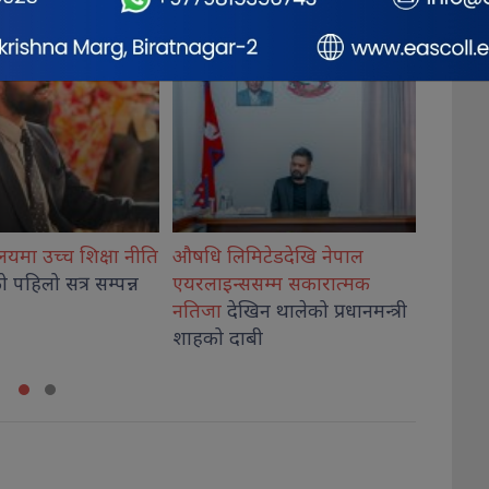
टेडदेखि नेपाल
गिरी विरुद्ध अनुसन्धान गर्न
विराटन
सम्म सकारात्मक
अदालतबाट चार
दिनको म्याद
रथयात्रा
न थालेको प्रधानमन्त्री
थप, कारागारबाटै पेट्रोलपम्प
भक्तजन
ी
कब्जा