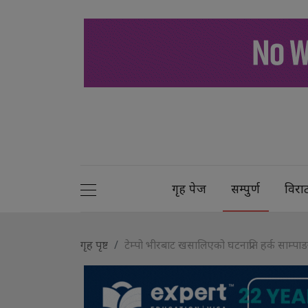
गृह पेज
सम्पुर्ण
विरा
गृह पृष्ट
टेम्पो भीरबाट खसालिएको घटनाप्रति हर्क साम्