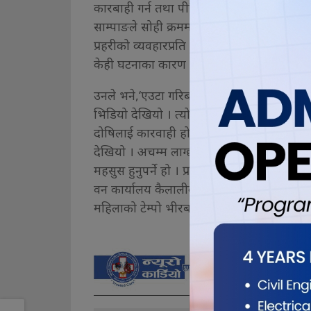
कारबाही गर्न तथा पीडित चालकलाई उचित क्षतिपूर
साम्पाङले सोही क्रममा घरको छानामाथि ढुंगा हा
प्रहरीको व्यवहारप्रति चिन्ता व्यक्त गरे । नागरिकल
केही घटनाका कारण प्रहरीप्रति डर र त्रासको 
उनले भने,‘एउटा गरिब दुखी टेम्पो चालकको टेम्पो
भिडियो देखियो । त्यो दृश्यले हामी मर्माहत छौं । 
दोषिलाई कारवाही होस् र क्षतिपूर्तीको व्यवस्था ग
देखियो । अचम्म लाग्छ, आजभोली प्रहरी यसरी उद्दण्
महसुस हुनुपर्ने हो । प्रहरी देख्दा डर र आतंक म
वन कार्यालय कैलालीका कर्मचारीले अतिक्रमण 
महिलाको टेम्पो भीरबाट खसालिएको भिडियो स