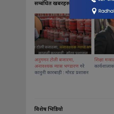
सम्बंधित खबरहरु
बजारमा,
शिक्षा मन्त्रालयमा उच्च शिक्षा नीति
औषधि लिमि
ास भण्डारण
गरे
कार्यशालाको पहिलो सत्र सम्पन्न
एयरलाइन्स
ी : मोरङ प्रशासन
नतिजा
देखि
शाहको दाब
विशेष भिडियो