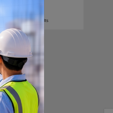
खोइ, खासै आशा छैन
ज सुकै होस्
View Results