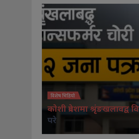
विशेष भिडियो
कोशी प्रदेशमा श्रृंङखलावद्व वि
परे