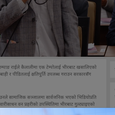
र्क साम्पाङ राईले कैलालीमा एक टेम्पोलाई भीरबाट खसालिएको
रबाही र पीडितलाई क्षतिपूर्ति उपलब्ध गराउन सरकारसँग
ै उनले सामाजिक सञ्जालमा सार्वजनिक भएको भिडियोप्रति
वारीसाधन वन प्रहरीको उपस्थितिमा भीरबाट गुल्ट्याइएको
 घटनाको निष्पक्ष छानबिन गरी संलग्न व्यक्तिमाथि कानुनी