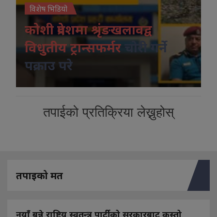
विशेष भिडियो
कोशी प्रदेशमा श्रृंङखलावद्व
विधुतीय ट्रान्सफर्मर
चोरी गर्ने
पक्राउ परे
तपाईको प्रतिक्रिया लेख्नुहोस्
तपाइको मत
नयाँ बन्ने राष्ट्रिय स्वतन्त्र पार्टीको सरकारबाट कस्तो