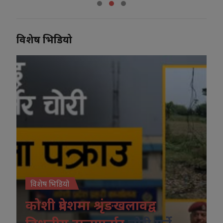
विशेष भिडियो
विशेष भिडियो
कोशी प्रदेशमा श्रृंङखलावद्व