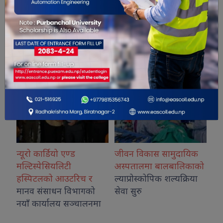
सम्बंधित खबरहरु
रो कार्डियो एण्ड
जीवन विकास सामुदायिक
कोशीका उत्क
टिस्पेसियलिटी
अस्पतालमा बालबालिकाको
नगदसहित स
्पिटलको आउटरिच र
ल्याप्रोस्कोपिक शल्यक्रिया
व संसाधन विभागको
सेवा सुरु
ँ कार्यालय सञ्चालनमा