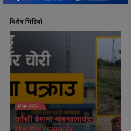
विशेष भिडियो
विशेष भिडियो
कोशी प्रदेशमा श्रृंङखलावद्व
विधुतीय ट्रान्सफर्मर
चोरी गर्ने