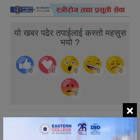
यो खबर पढेर तपाईलाई कस्तो महसुस
भयो ?
0
0
0
0
0
0
×