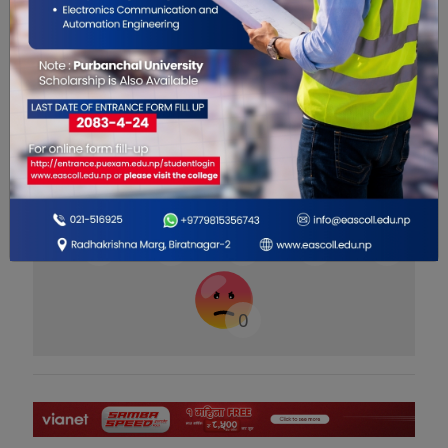
यो खबर पढेर तपाईलाई कस्तो महसुस
भयो ?
0
0
0
0
0
0