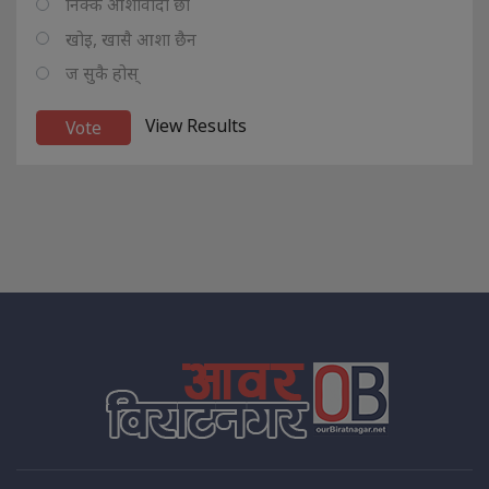
निक्कै आशावादी छौ
खोइ, खासै आशा छैन
ज सुकै होस्
View Results