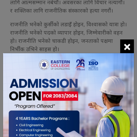
लागि आत्मसम्मान नबेचौं। अवसरका लागि विचार नत्यागौं।
र शक्तिका लागि राजनीतिक संस्कारको हत्या नगरौं।
राजनीति भनेको कुर्सीको लडाइँ होइन, विश्वासको यात्रा हो।
राजनीति भनेको पदको व्यापार होइन, जिम्मेवारीको वहन
हो। राजनीति भनेको चाकडी होइन, जनताको पक्षमा
×
निर्भीक उभिने साहस हो।
आज होइन भने भोलि, जनताले सबै देखिरहेका छन्।
इतिहासले पनि सबै हिसाब राखिरहेको छ। क्षणिक लाभका
लागि सिद्धान्त बेच्नेहरू केही समय चम्किन सक्छन्, तर
टिक्न सक्दैनन्। टिक्नेहरू तिनै हुन् जसले विचार, निष्ठा र
राजनीतिक संस्कारलाई अन्तिम साससम्म जोगाएर राख्छन्।
यी मेरा व्यक्तिगत विचार मात्र हुन्। असहमत हुने अधिकार
सबैलाई छ, र म सबै विचारको सम्मान गर्दछु।
हरि ।ॐ