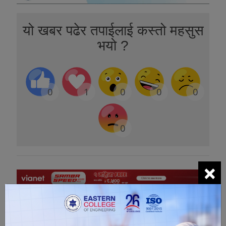
यो खबर पढेर तपाईलाई कस्तो महसुस
भयो ?
0
1
0
0
0
0
×