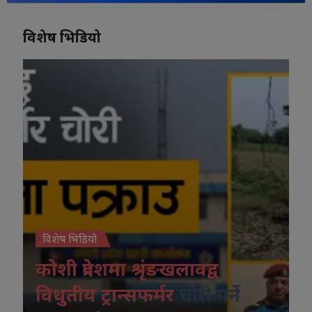
विशेष भिडियो
विशेष भिडियो
कोशी प्रदेशमा श्रृंङखलावद्व
विधुतीय ट्रान्सफर्मर
चोरी गर्ने