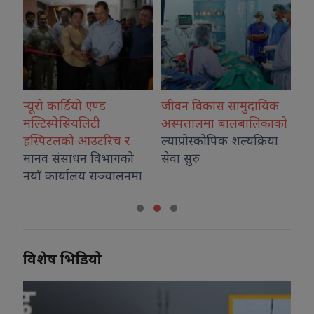
रो कार्डियो एण्ड
जीवन विकास सामुदायिक
कोशीका उत्क
टिस्पेसियलिटी
अस्पतालमा बालबालिकाको
नगदसहित स
्पिटलको आउटरिच र
ल्याप्रोस्कोपिक शल्यक्रिया
व संसाधन विभागको
सेवा सुरु
ँ कार्यालय सञ्चालनमा
विशेष भिडियो