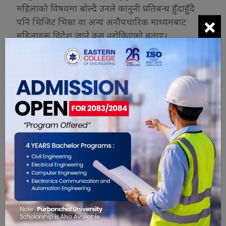
महिलाको विषयमा बोल्दै उनले कानुनी प्रतिबन्ध हुँदाहुँदै
×
पनि भिजिट भिसा वा अन्य अनौपचारिक माध्यमबाट
महिलाहरू विदेश जाने क्रम नरोकिएको बताए।
अनौपचारिक तथ्याङ्कअनुसार कुवेतमा मात्रै करिब ८० हजार
नेपाली महिला रहेको उल्लेख गर्दै उनले यस विषयमा
पुनर्विचार आवश्यक रहेको संकेत गरे। मन्त्री खनालले राष्ट्रिय
हित, नागरिकको सुरक्षा तथा नेपालको अन्तर्राष्ट्रिय छवि
प्रवद्र्धनलाई केन्द्रमा राखेर परराष्ट्र मन्त्रालयले आगामी दिनमा
पनि प्रभावकारी रूपमा काम गर्ने प्रतिबद्धता व्यक्त गरे।
यो खबर पढेर तपाईलाई कस्तो महसुस
भयो ?