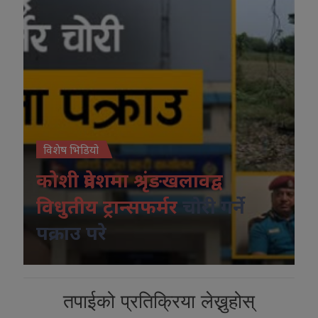
विशेष भिडियो
कोशी प्रदेशमा श्रृंङखलावद्व
विधुतीय ट्रान्सफर्मर
चोरी गर्ने
पक्राउ परे
तपाईको प्रतिक्रिया लेख्नुहोस्