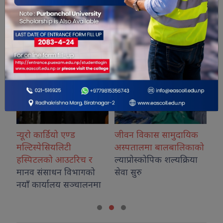
सम्बंधित खबरहरु
ड
जीवन विकास सामुदायिक
कोशीका उत्कृष्ट फोटोग्रा
अस्पतालमा बालबालिकाको
नगदसहित सम्मानित
रिच र
ल्याप्रोस्कोपिक शल्यक्रिया
िभागको
सेवा सुरु
ञ्चालनमा