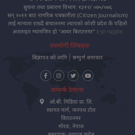
सुचना तथा प्रसारण विभाग: १३१२/ ०७५/०७६
सन् २०११ बाट नागरिक पत्रकारीता (Citizen Journalism)
लाई मान्यता राख्दै संचालनमा ल्याएको कोशी प्रदेश कै पहिलो
अनलाइन म्यागजिन हो "आवर बिराटनगर" ।
पुरा पढ्नुहोस्
उपयोगी लिंकहरु
बिज्ञापन को लागि
सम्पुर्ण समाचार
सम्पर्क ठेगाना
ओ.बी. मिडिया प्रा. लि.
स्वागत मार्ग, जनपथ टोल
विराटनगर
मोरङ, नेपाल
सम्पादक: नवराज कट्टेल