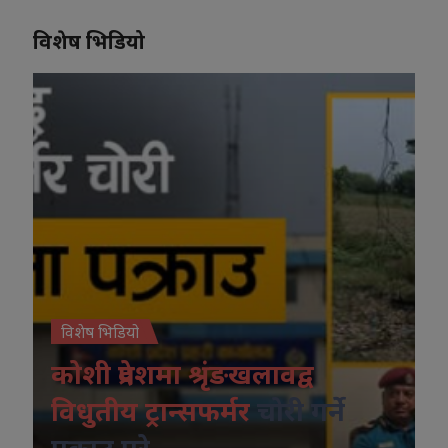
विशेष भिडियो
विशेष भिडियो
कोशी प्रदेशमा श्रृंङखलावद्व
विधुतीय ट्रान्सफर्मर
चोरी गर्ने
पक्राउ परे