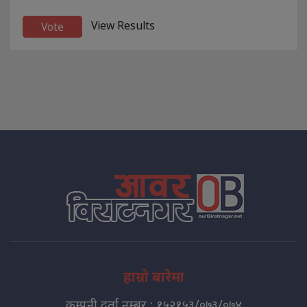
View Results
हाम्रो बारेमा
कम्पनी दर्ता नम्बर : १५२१५३/०७३/०७४