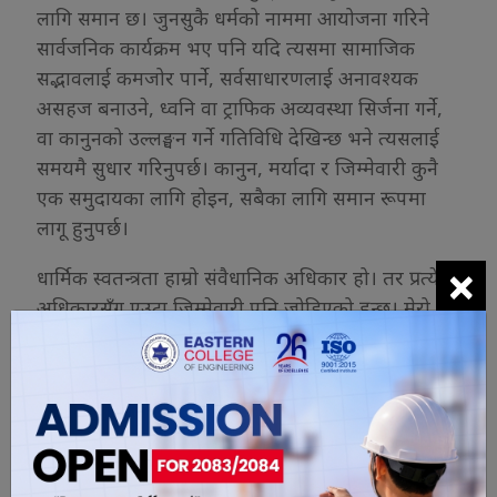
लागि समान छ। जुनसुकै धर्मको नाममा आयोजना गरिने
सार्वजनिक कार्यक्रम भए पनि यदि त्यसमा सामाजिक
सद्भावलाई कमजोर पार्ने, सर्वसाधारणलाई अनावश्यक
असहज बनाउने, ध्वनि वा ट्राफिक अव्यवस्था सिर्जना गर्ने,
वा कानुनको उल्लङ्घन गर्ने गतिविधि देखिन्छ भने त्यसलाई
समयमै सुधार गरिनुपर्छ। कानुन, मर्यादा र जिम्मेवारी कुनै
एक समुदायका लागि होइन, सबैका लागि समान रूपमा
लागू हुनुपर्छ।
×
धार्मिक स्वतन्त्रता हाम्रो संवैधानिक अधिकार हो। तर प्रत्येक
अधिकारसँग एउटा जिम्मेवारी पनि जोडिएको हुन्छ। मेरो
धार्मिक स्वतन्त्रताको प्रयोग त्यहीँसम्म उचित हुन्छ, जहाँसम्म
त्यसले अर्को नागरिकको शान्ति, सुरक्षा, सम्मान र
अधिकारमा अनावश्यक असर पार्दैन। यही सन्तुलन कायम
गर्नु नै सभ्य र जिम्मेवार समाजको पहिचान हो।
म सम्पूर्ण धार्मिक अगुवा, बुद्धिजीवी, सामाजिक अभियन्ता,