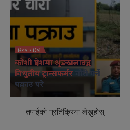
विशेष भिडियो
कोशी प्रदेशमा श्रृंङखलावद्व
विधुतीय ट्रान्सफर्मर
चोरी गर्ने
पक्राउ परे
तपाईको प्रतिक्रिया लेख्नुहोस्