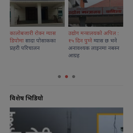
उद्योग मन्त्रालयको अपिल :
विश्व आदिवासी दिवसमा
राष
१५ दिन पुग्ने
ग्यास छ भने
मुख्यमन्त्री कार्कीको
मन
अनावश्यक लाइनमा नबस्न
शुभकामना
आग्रह
विशेष भिडियो