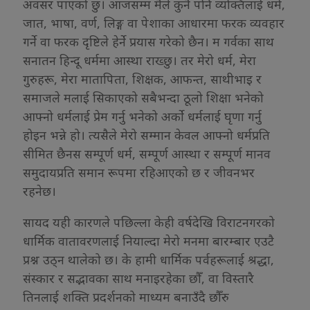
अवसर पाएको छु। आजसम्म मैले कुनै पनि व्यक्तिलाई धर्म,
जात, भाषा, वर्ण, लिङ्ग वा पेशाका आधारमा फरक व्यवहार
गर्ने वा फरक दृष्टिले हेर्ने प्रयास गरेको छैन। म गर्वका साथ
सनातन हिन्दू धर्ममा आस्था राख्छु। तर मेरो धर्म, मेरा
गुरुहरू, मेरा मातापिता, शिक्षक, आफन्त, साथीभाइ र
समाजले मलाई सिकाएको सबैभन्दा ठूलो शिक्षा भनेको
आफ्नो धर्मलाई प्रेम गर्नु भनेको अर्को धर्मलाई घृणा गर्नु
होइन भन्ने हो। त्यसैले मेरो सम्मान केवल आफ्नो धर्मप्रति
सीमित छैनस सम्पूर्ण धर्म, सम्पूर्ण आस्था र सम्पूर्ण मानव
समुदायप्रति समान रूपमा रहिआएको छ र जीवनभर
रहनेछ।
सायद यही कारणले पछिल्ला केही वर्षदेखि विराटनगरको
धार्मिक वातावरणलाई नियाल्दा मेरो मनमा बारम्बार एउटै
प्रश्न उठ्न थालेको छ। के हामी धार्मिक पर्वहरूलाई श्रद्धा,
संस्कार र सद्भावका साथ मनाइरहेका छौँ, वा विस्तारै
तिनलाई शक्ति प्रदर्शनको माध्यम बनाउँदै छौँरु