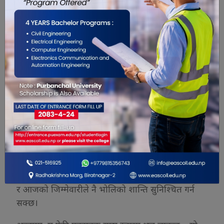
युवा, नागरिक समाज, जिल्ला प्रशासन कार्यालय,
महानगरपालिका, सुरक्षा निकाय तथा सम्पूर्ण
आयोजकहरूसँग हार्दिक अनुरोध गर्दछु—अब समय
आएको छ, हामी सबै एउटै टेबलमा बसौँ। सार्वजनिक
धार्मिक कार्यक्रम सञ्चालनका लागि साझा आचारसंहिता
निर्माण गरौँ। धार्मिक आस्थाको पूर्ण सम्मान गर्दै ध्वनि
प्रदूषण, ट्राफिक व्यवस्थापन, सार्वजनिक सरसफाइ, सुरक्षा,
अनुशासन र सामाजिक सद्भावलाई केन्द्रमा राखेर स्पष्ट
मापदण्ड तय गरौँ। नियम सबैका लागि समान होस्,
कार्यान्वयन पनि सबैका लागि समान होस्।
हामीले यो कुरा कहिल्यै बिर्सनु हुँदैन कि सामाजिक सद्भाव
बिग्रन धेरै समय लाग्दैन, तर बिग्रिएको विश्वास पुनः निर्माण
गर्न वर्षौँ लाग्न सक्छ। त्यसैले आजको संयम, आजको संवाद
र आजको जिम्मेवारीले नै भोलिको शान्ति सुनिश्चित गर्न
सक्छ।