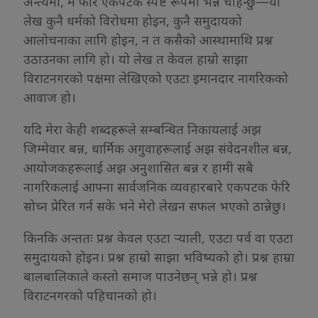
अन्त्यमा, म फेरि एकपटक स्पष्ट रूपमा भन्न चाहन्छु—यो
लेख कुनै धर्मको विरोधमा होइन, कुनै समुदायको
आलोचनाका लागि होइन, न त कसैको आस्थामाथि प्रश्न
उठाउनका लागि हो। यो लेख त केवल हाम्रो साझा
विराटनगरको पक्षमा लेखिएको एउटा इमानदार नागरिकको
आवाज हो।
यदि मेरा केही शब्दहरूले सम्बन्धित निकायलाई अझ
जिम्मेवार बन्न, धार्मिक अगुवाहरूलाई अझ संवेदनशील बन्न,
आयोजकहरूलाई अझ अनुशासित बन्न र हामी सबै
नागरिकलाई आफ्ना सार्वजनिक व्यवहारबारे एकपटक फेरि
सोच्न प्रेरित गर्न सके भने मेरो लेखन सफल भएको ठान्नेछु।
किनकि अन्ततः प्रश्न केवल एउटा र्‍याली, एउटा पर्व वा एउटा
समुदायको होइन। प्रश्न हाम्रो साझा भविष्यको हो। प्रश्न हाम्रा
बालबालिकाले कस्तो समाज पाउनेछन् भन्ने हो। प्रश्न
विराटनगरको पहिचानको हो।