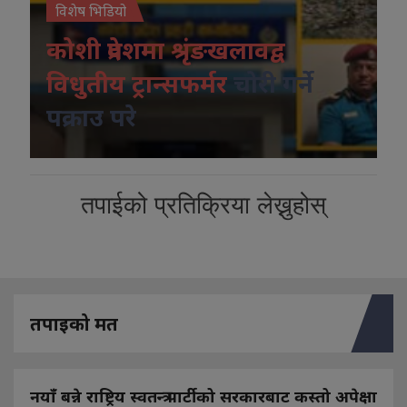
विशेष भिडियो
कोशी प्रदेशमा श्रृंङखलावद्व
विधुतीय ट्रान्सफर्मर
चोरी गर्ने
पक्राउ परे
तपाईको प्रतिक्रिया लेख्नुहोस्
तपाइको मत
नयाँ बन्ने राष्ट्रिय स्वतन्त्र पार्टीको सरकारबाट कस्तो अपेक्षा