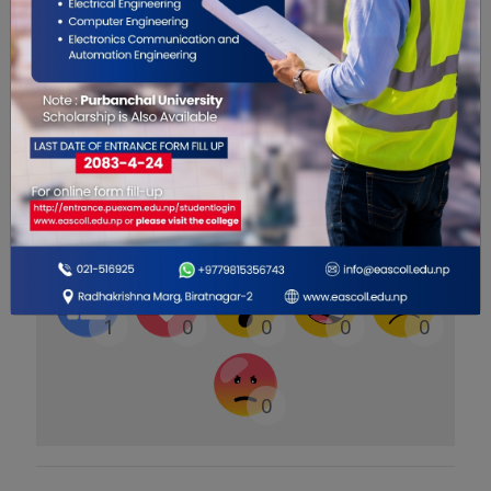
केन्द्रका रूपमा विकास गर्दै लैजाने प्रतिबद्धता बिराट
मेडिकल कलेज टिचिङ हस्पिटलले जनाएको छ ।
यो खबर पढेर तपाईलाई कस्तो महसुस
भयो ?
1
0
0
0
0
0