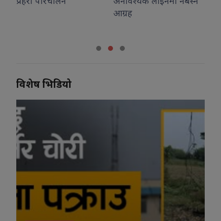
अनावश्यक लाइनमा नबस्न
शुभकामना
आग्रह
विशेष भिडियो