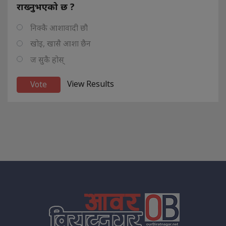
राख्नुभएको छ ?
निक्कै आशावादी छौ
खोइ, खासै आशा छैन
ज सुकै होस्
View Results