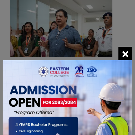
×
कलेजका अनुसार नयाँ प्रणालीले विद्यार्थीहरूमा आवश्यक
सीप, आत्मविश्वास र व्यावसायिक क्षमता विकास गर्न मद्दत
पुर्‍याउनेछ । यसबाट भविष्यका नर्सिङ जनशक्ति थप दक्ष,
सक्षम र अन्तर्राष्ट्रिय प्रतिस्पर्धाका लागि तयार हुने तथा
हस्पिटलको सेवा गुणस्तरसमेत थप अभिवृद्धि हुने अपेक्षा
गरिएको छ ।
आगामी दिनमा स्कुल अफ नर्सिङलाई थप प्रविधिमैत्री,
अनुसन्धानमुखी, उन्नत, विस्तृत र अन्तर्राष्ट्रियस्तरको शिक्षण