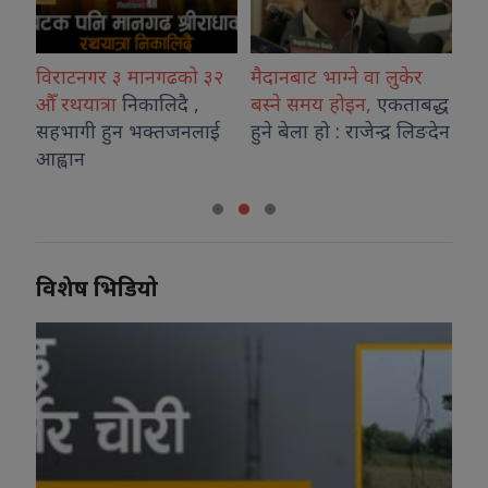
 ३ मानगढको ३२
मैदानबाट भाग्ने वा लुकेर
अनुगमन टोली बज
ा
निकालिदै ,
बस्ने समय होइन,
एकताबद्ध
अनावश्यक ग्यास 
ुन भक्तजनलाई
हुने बेला हो : राजेन्द्र लिङदेन
गरे कानुनी कारबा
प्रशासन
विशेष भिडियो