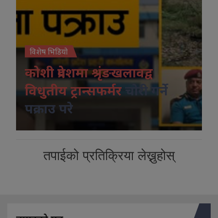
विशेष भिडियो
कोशी प्रदेशमा श्रृंङखलावद्व
विधुतीय ट्रान्सफर्मर
चोरी गर्ने
पक्राउ परे
तपाईको प्रतिक्रिया लेख्नुहोस्