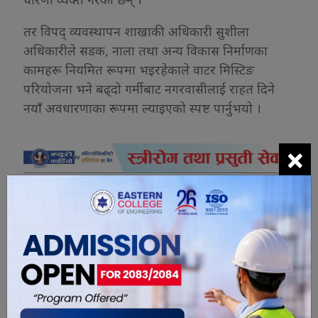
तर विपद् व्यवस्थापन शाखाकी अधिकारी सुशीला
अधिकारीले सडक, नाला तथा अन्य विकास निर्माणका
कामहरू नियमित रूपमा भइरहेकाले वाटर मिस्टिङ
परियोजना भने बढ्दो गर्मीबाट नगरवासीलाई राहत दिने
नयाँ अवधारणाका रूपमा ल्याइएको स्पष्ट पार्नुभयो ।
×
यो खबर पढेर तपाईलाई कस्तो महसुस
भयो ?
4
0
0
1
0